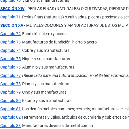
Capítulo 70
Vidrio y sus manufacturas
SECCIÓN XIV
- PERLAS FINAS (NATURALES) O CULTIVADAS, PIEDRAS
Capítulo 71
Perlas finas (naturales) o cultivadas, piedras preciosas o 
SECCIÓN XV
- METALES COMUNES Y MANUFACTURAS DE ESTOS META
Capítulo 72
Fundición, hierro y acero
Capítulo 73
Manufacturas de fundición, hierro o acero
Capítulo 74
Cobre y sus manufacturas
Capítulo 75
Níquel y sus manufacturas
Capítulo 76
Aluminio y sus manufacturas
Capítulo 77
(Reservado para una futura utilización en el Sistema Armoni
Capítulo 78
Plomo y sus manufacturas
Capítulo 79
Cinc y sus manufacturas
Capítulo 80
Estaño y sus manufacturas
Capítulo 81
Los demás metales comunes; cermets; manufacturas de est
Capítulo 82
Herramientas y útiles, artículos de cuchillería y cubiertos 
Capítulo 83
Manufacturas diversas de metal común