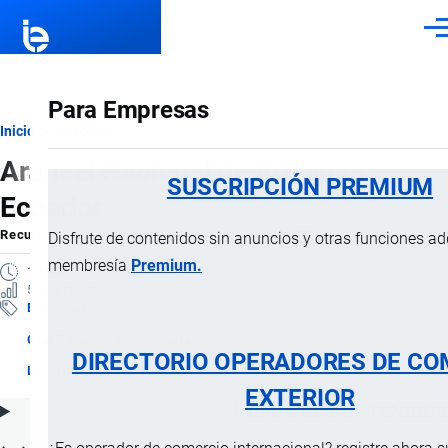
Pasar al contenido principal
Men
Para Empresas
Ruta
Inicio
Ediciones
Arancel Nacional de Aduanas
de
SUSCRIPCIÓN PREMIUM
Ecuador
navegación
Recurso
por
Importaciones …
, 13 Septiembre, 2024
Disfrute de contenidos sin anuncios y otras funciones a
membresía
Premium.
1 MINUTO
502 VISTAS
Ediciones
Clasificación Arancelaria
DIRECTORIO OPERADORES DE CO
Legislación Aduanera
EXTERIOR
ÍNDICE DE CONTENIDOS