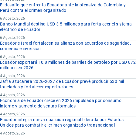
1 pie cuadrado
0,09
kVA
kilovolt(io[s])-ampere(s)(amperio [s])
El desafío que enfrenta Ecuador ante la ofensiva de Colombia y
Perú contra el crimen organizado
1 pulgada cuadrada
kvar
kilovolt(io[s])-ampere(s)(amperio[s]) reactivo(s)
0,00
6 Agosto, 2026
kW
kilovatio(s) (kilowatt[s])
4.
VOLUMEN
Banco Mundial destina USD 3,5 millones para fortalecer el sistema
eléctrico de Ecuador
l
litro(s)
1 galón (USA líquido) 3,78 l
0,00
6 Agosto, 2026
m
metro(s)
1 pie cúbico
Ecuador e Israel fortalecen su alianza con acuerdos de seguridad,
0,02
m-
meta-
comercio e inversión
1 pie cuadrado (madera)
0,00
m2
metro(s) cuadrado(s)
6 Agosto, 2026
Ecuador exportará 10,8 millones de barriles de petróleo por USD 872
1 pinta (USA líquida)
0,000
µCi
microcurie
millones en 2026
1 barril de Petróleo (42 galones líquidos USA)
0,158
mm
milímetro(s)
4 Agosto, 2026
Zafra azucarera 2026-2027 de Ecuador prevé producir 530 mil
1 onza líquida (USA)
0,029
mN
milinewton(s)
toneladas y fortalecer exportaciones
MPa
megapascal(es)
4 Agosto, 2026
Economía de Ecuador crece en 2026 impulsada por consumo
N
newton(s)
interno y aumento de ventas formales
no
número
4 Agosto, 2026
o-
orto-
Ecuador integra nueva coalición regional liderada por Estados
Unidos para combatir el crimen organizado transnacional
p-
para-
4 Agosto, 2026