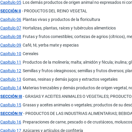
Capítulo 05
Los demás productos de origen animal no expresados ni co
SECCIÓN II
- PRODUCTOS DEL REINO VEGETAL
Capítulo 06
Plantas vivas y productos de la floricultura
Capítulo 07
Hortalizas, plantas, raíces y tubérculos alimenticios
Capítulo 08
Frutas y frutos comestibles; cortezas de agrios (cítricos), m
Capítulo 09
Café, té, yerba mate y especias
Capítulo 10
Cereales
Capítulo 11
Productos de la molinería; malta; almidón y fécula; inulina; g
Capítulo 12
Semillas y frutos oleaginosos; semillas y frutos diversos; pla
Capítulo 13
Gomas, resinas y demás jugos y extractos vegetales
Capítulo 14
Materias trenzables y demás productos de origen vegetal, n
SECCIÓN III
- GRASAS Y ACEITES ANIMALES O VEGETALES; PRODUCT
Capítulo 15
Grasas y aceites animales o vegetales; productos de su desd
SECCIÓN IV
- PRODUCTOS DE LAS INDUSTRIAS ALIMENTARIAS; BEBI
Capítulo 16
Preparaciones de carne, pescado o de crustáceos, molusco
Capítulo 17
Azúcares y artículos de confitería