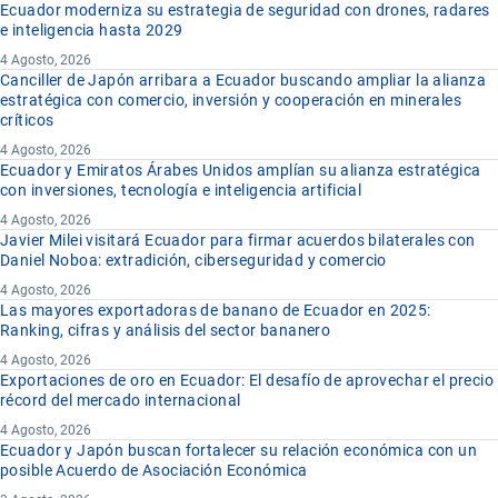
t
tonelada(s)
Ecuador moderniza su estrategia de seguridad con drones, radares
e inteligencia hasta 2029
UV
ultravioleta(s)
4 Agosto, 2026
V
volt(io[s])
Canciller de Japón arribara a Ecuador buscando ampliar la alianza
vol.
volumen
estratégica con comercio, inversión y cooperación en minerales
críticos
W
vatio(s) (watt[s])
4 Agosto, 2026
%
por ciento
Ecuador y Emiratos Árabes Unidos amplían su alianza estratégica
con inversiones, tecnología e inteligencia artificial
x °
x grado(s)
4 Agosto, 2026
Javier Milei visitará Ecuador para firmar acuerdos bilaterales con
Daniel Noboa: extradición, ciberseguridad y comercio
EJEMPLOS
4 Agosto, 2026
2
mil quinientos gramos por metro cuadrado
1500 g/m
Las mayores exportadoras de banano de Ecuador en 2025:
Ranking, cifras y análisis del sector bananero
15 °C
quince grados Celsius
4 Agosto, 2026
Exportaciones de oro en Ecuador: El desafío de aprovechar el precio
récord del mercado internacional
4 Agosto, 2026
Ecuador y Japón buscan fortalecer su relación económica con un
posible Acuerdo de Asociación Económica