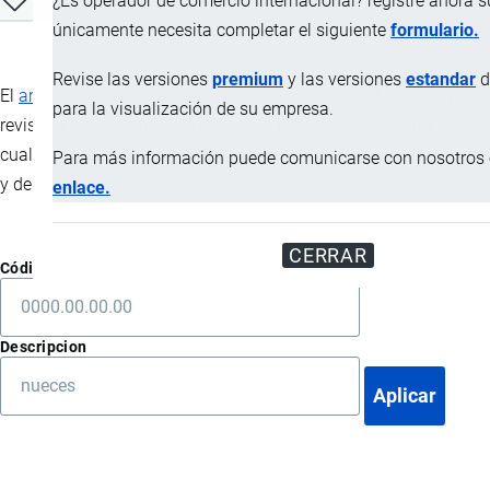
¿Es operador de comercio internacional? registre ahora 
únicamente necesita completar el siguiente
formulario.
Revise las versiones
premium
y las versiones
estandar
d
El
arancel
nacional de aduanas es el cuerpo legal emitido y
para la visualización de su empresa.
revisado por el Comité de
Comercio Exterior
Ecuatoriano, el
cual recopila códigos arancelarios y disposiciones arancelarias
Para más información puede comunicarse con nosotros e
y de política comercial de aplicación nacional.
enlace.
CERRAR
Código
Descripcion