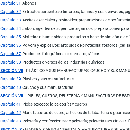
Capítulo 31
Abonos
Capítulo 32
Extractos curtientes o tintóreos; taninos y sus derivados; p
Capítulo 33
Aceites esenciales y resinoides; preparaciones de perfumerí
Capítulo 34
Jabón, agentes de superficie orgánicos, preparaciones para l
Capítulo 35
Materias albuminoideas; productos a base de almidón o de f
Capítulo 36
Pólvora y explosivos; artículos de pirotecnia; fósforos (ceril
Capítulo 37
Productos fotográficos o cinematográficos
Capítulo 38
Productos diversos de las industrias químicas
SECCIÓN VII
- PLÁSTICO Y SUS MANUFACTURAS; CAUCHO Y SUS MAN
Capítulo 39
Plástico y sus manufacturas
Capítulo 40
Caucho y sus manufacturas
SECCIÓN VIII
- PIELES, CUEROS, PELETERÍA Y MANUFACTURAS DE ES
Capítulo 41
Pieles (excepto la peletería) y cueros
Capítulo 42
Manufacturas de cuero; artículos de talabartería o guarnicio
Capítulo 43
Peletería y confecciones de peletería; peletería facticia o artif
SECCIÓN IX
- MADERA, CARBÓN VEGETAL Y MANUFACTURAS DE MADE