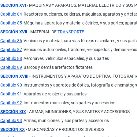
SECCIÓN XVI
- MÁQUINAS Y APARATOS, MATERIAL ELÉCTRICO Y SUS 
Capítulo 84
Reactores nucleares, calderas, máquinas, aparatos y artef
Capítulo 85
Máquinas, aparatos y material eléctrico, y sus partes; apar
SECCIÓN XVII
- MATERIAL DE
TRANSPORTE
Capítulo 86
Vehículos y material para vías férreas o similares, y sus p
Capítulo 87
Vehículos automóviles, tractores, velocípedos y demás vehícu
Capítulo 88
Aeronaves, vehículos espaciales, y sus partes
Capítulo 89
Barcos y demás artefactos flotantes
SECCIÓN XVIII
- INSTRUMENTOS Y APARATOS DE ÓPTICA, FOTOGRAFÍ
Capítulo 90
Instrumentos y aparatos de óptica, fotografía o cinematogra
Capítulo 91
Aparatos de relojería y sus partes
Capítulo 92
Instrumentos musicales; sus partes y accesorios
SECCIÓN XIX
- ARMAS, MUNICIONES, Y SUS PARTES Y ACCESORIOS
Capítulo 93
Armas, municiones, y sus partes y accesorios
SECCIÓN XX
- MERCANCÍAS Y PRODUCTOS DIVERSOS