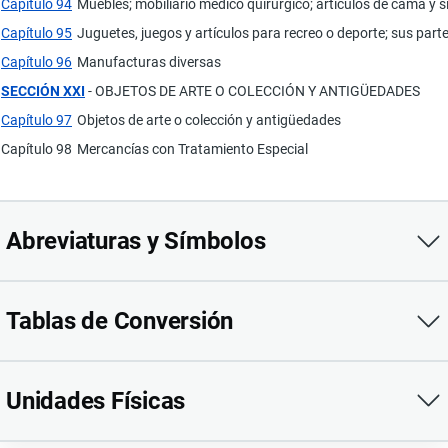
Capítulo 94
Muebles; mobiliario médico quirúrgico; artículos de cama y 
Capítulo 95
Juguetes, juegos y artículos para recreo o deporte; sus part
Capítulo 96
Manufacturas diversas
SECCIÓN XXI
- OBJETOS DE ARTE O COLECCIÓN Y ANTIGÜEDADES
Capítulo 97
Objetos de arte o colección y antigüedades
Capítulo 98
Mercancías con Tratamiento Especial
Abreviaturas y Símbolos
Tablas de Conversión
ABREVIATURAS Y SÍMBOLOS
ASTM
American Society for Testing Materials (Sociedad Americana para 
Bq
Becquerel
Unidades Físicas
TABLA DE CONVERSIONES DE LAS PRINCIPALES
UNIDADES FÍ
°C
grado(s) Celsius
Nombre de la unidad
Equivalencia
CA
corriente alterna