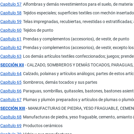
Capítulo 57
Alfombras y demás revestimientos para el suelo, de materia t
Capítulo 58
Tejidos especiales; superficies textiles con mechón insertad
Capítulo 59
Telas impregnadas, recubiertas, revestidas o estratificadas; a
Capítulo 60
Tejidos de punto
Capítulo 61
Prendas y complementos (accesorios), de vestir, de punto
Capítulo 62
Prendas y complementos (accesorios), de vestir, excepto lo
Capítulo 63
Los demás artículos textiles confeccionados; juegos; prende
SECCIÓN XII
- CALZADO, SOMBREROS Y DEMÁS TOCADOS, PARAGUAS, 
Capítulo 64
Calzado, polainas y artículos análogos; partes de estos artí
Capítulo 65
Sombreros, demás tocados y sus partes
Capítulo 66
Paraguas, sombrillas, quitasoles, bastones, bastones asiento,
Capítulo 67
Plumas y plumón preparados y artículos de plumas o plumón; 
SECCIÓN XIII
- MANUFACTURAS DE PIEDRA, YESO FRAGUABLE, CEMEN
Capítulo 68
Manufacturas de piedra, yeso fraguable, cemento, amianto 
Capítulo 69
Productos cerámicos