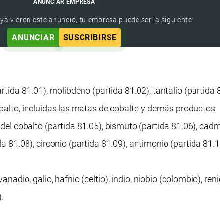
ANUNCIAR EMPRESA
 ya vieron este anuncio, tu empresa puede ser la siguiente
ANUNCIAR
SUSCRIBIRSE
rtida 81.01), molibdeno (partida 81.02), tantalio (partida 
balto, incluidas las matas de cobalto y demás productos
del cobalto (partida 81.05), bismuto (partida 81.06), cad
ida 81.08), circonio (partida 81.09), antimonio (partida 81.1
anadio, galio, hafnio (celtio), indio, niobio (colombio), reni
).