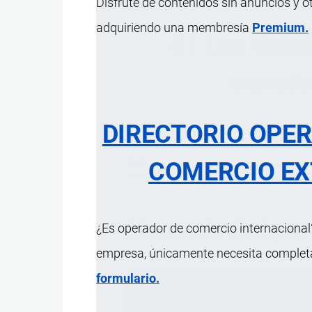
Disfrute de contenidos sin anuncios y o
adquiriendo una membresía
Premium.
81 Los demá
manufac
DIRECTORIO OPE
ÍNDICE 
COMERCIO EX
Notas de Subpar
¿Es operador de comercio internacional?
empresa, únicamente necesita completar
formulario.