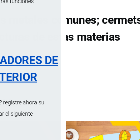
tras funciones
s metales comunes; cermets
turas de estas materias
RADORES DE
DE CONTENIDOS
TERIOR
tidas
 registre ahora su
 el siguiente