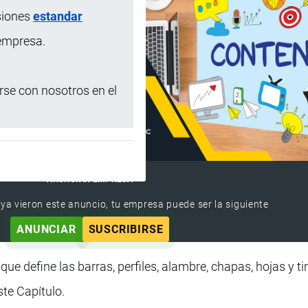
siones
estandar
 empresa.
se con nosotros en el
ANUNCIAR EMPRESA
 ya vieron este anuncio, tu empresa puede ser la siguiente
ANUNCIAR
SUSCRIBIRSE
, que define las barras, perfiles, alambre, chapas, hojas y ti
este Capítulo.