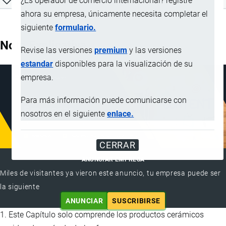
¿Es operador de comercio internacional? registre
ahora su empresa, únicamente necesita completar el
siguiente
formulario.
Nota Explicativa
Revise las versiones
premium
y las versiones
estandar
disponibles para la visualización de su
empresa.
Para más información puede comunicarse con
nosotros en el siguiente
enlace.
CERRAR
ANUNCIAR EMPRESA
Miles de visitantes ya vieron este anuncio, tu empresa puede ser
la siguiente
ANUNCIAR
SUSCRIBIRSE
1. Este Capítulo solo comprende los productos cerámicos