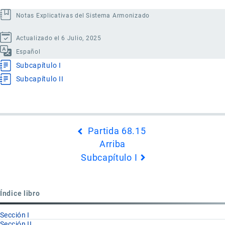
Notas Explicativas del Sistema Armonizado
Actualizado el 6 Julio, 2025
Español
Subcapítulo I
Subcapítulo II
Enlaces
Partida 68.15
transversales
Arriba
de
Subcapítulo I
Book
para
Capítulo
Índice libro
69
Sección I
Sección II