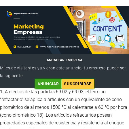
ANUNCIAR EMPRESA
Miles de visitantes ya vieron este anuncio, tu empresa puede ser
la siguiente
ANUNCIAR
SUSCRIBIRSE
1. A efectos de las partidas 69.02 y 69.03, el término
"refractario" se aplica a artículos con un equivalente de cono
pirométrico de al menos 1500 °C al calentarse a 60 °C por hora
(cono pirométrico 18). Los artículos refractarios poseen
propiedades especiales de resistencia y resistencia al choque