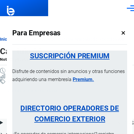
Pasar al contenido principal
Men
×
Para Empresas
Ruta
Inicio
Notas Explicativas del Sistema Armonizado
Sección XIII
Capítulo 69
de
SUSCRIPCIÓN PREMIUM
Nota Explicativa
por
Importaciones …
, 15 Julio, 2024
navegación
9 MINUTOS
Disfrute de contenidos sin anuncios y otras funciones
9 VISTAS
adquiriendo una membresía
Premium.
Notas Explicativas
Clasificación Arancelaria
69 Productos cerámicos
DIRECTORIO OPERADORES DE
COMERCIO EXTERIOR
ÍNDICE DE CONTENIDOS