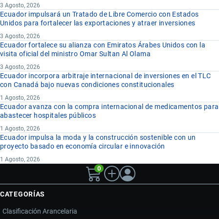
3 Agosto, 2026
Ecuador impulsará un Tratado de Libre Comercio con Estados
Unidos para fortalecer las exportaciones y atraer inversiones
3 Agosto, 2026
Ecuador fortalece su alianza con Emiratos Árabes Unidos con la
visita oficial del ministro Omar Sultan Al Olama
3 Agosto, 2026
Ecuador incorpora arbitraje internacional de inversiones en el TLC
con Canadá bajo nuevas condiciones constitucionales
1 Agosto, 2026
Ecuador avanza con la compra internacional de medicamentos para
abastecer hospitales públicos
1 Agosto, 2026
Ecuador impulsa la moda y la construcción sostenible con un
proyecto basado en economía circular e innovación
1 Agosto, 2026
0
CATEGORÍAS
Clasificación Arancelaria