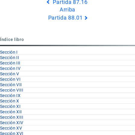
Partida 87.16
transversales
Arriba
de
Partida 88.01
Book
para
Capítulo
Índice libro
88
Sección I
Sección II
Sección III
Sección IV
Sección V
Sección VI
Sección VII
Sección VIII
Sección IX
Sección X
Sección XI
Sección XII
Sección XIII
Sección XIV
Sección XV
Sección XVI