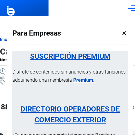
Pasar al contenido principal
Men
×
Para Empresas
Ruta
Inicio
Notas Explicativas del Sistema Armonizado
Sección XVII
Capítulo 88
de
SUSCRIPCIÓN PREMIUM
Nota Explicativa
por
Importaciones …
, 15 Julio, 2024
navegación
4 MINUTOS
Disfrute de contenidos sin anuncios y otras funciones
20 VISTAS
adquiriendo una membresía
Premium.
Notas Explicativas
Clasificación Arancelaria
88 Aeronaves, vehículos espaciales, y sus
DIRECTORIO OPERADORES DE
partes
COMERCIO EXTERIOR
ÍNDICE DE CONTENIDOS