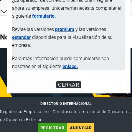
¿Es operador de comercio internacional? registre
ahora su empresa, únicamente necesita completar el
siguiente
formulario.
Revise las versiones
premium
y las versiones
Nota Explicativa
estandar
disponibles para la visualización de su
empresa.
Para más información puede comunicarse con
nosotros en el siguiente
enlace.
CERRAR
DIRECTORIO INTERNACIONAL
Registre su Empresa en el Directorio Internacional de Operadores
de Comercio Exterior
REGISTRAR
ANUNCIAR