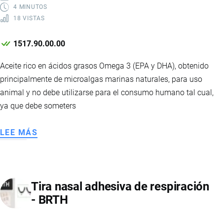
4 MINUTOS
18 VISTAS
1517.90.00.00
Aceite rico en ácidos grasos Omega 3 (EPA y DHA), obtenido
principalmente de microalgas marinas naturales, para uso
animal y no debe utilizarse para el consumo humano tal cual,
ya que debe someters
LEE MÁS
SOBRE
ACEITE
DE
ALGAS
Tira nasal adhesiva de respiración
EPA
- BRTH
+
DH