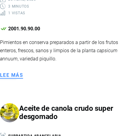
3 MINUTOS
1 VISTAS
2001.90.90.00
Pimientos en conserva preparados a partir de los frutos
enteros, frescos, sanos y limpios de la planta
capsicum
annuum
, variedad piquillo.
LEE MÁS
SOBRE
PIMIENTO
PIQUILLO
A
Aceite de canola crudo super
LA
desgomado
PARRILLA
EN
VINAGRE
SUBPARTIDA ARANCELARIA