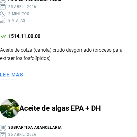
25 ABRIL, 2026
2 MINUTOS
8 VISTAS
1514.11.00.00
Aceite de colza (canola) crudo desgomado (proceso para
extraer los fosfolípidos).
LEE MÁS
SOBRE
ACEITE
DE
CANOLA
Aceite de algas EPA + DH
CRUDO
SUPER
DESGOMADO
SUBPARTIDA ARANCELARIA
25 ABRIL, 2026