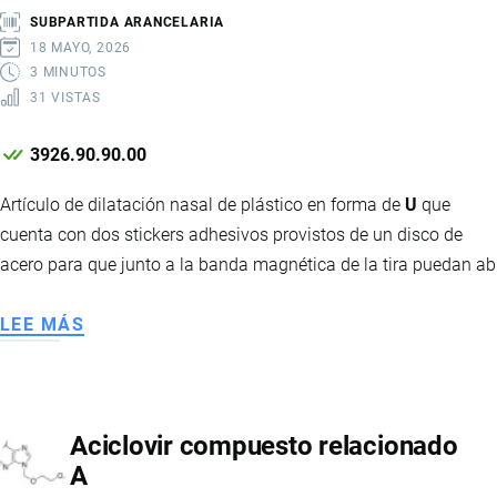
SUBPARTIDA ARANCELARIA
18 MAYO, 2026
3 MINUTOS
31 VISTAS
3926.90.90.00
Artículo de dilatación nasal de plástico en forma de
U
que
cuenta con dos stickers adhesivos provistos de un disco de
acero para que junto a la banda magnética de la tira puedan ab
LEE MÁS
SOBRE
TIRA
NASAL
ADHESIVA
Aciclovir compuesto relacionado
DE
A
RESPIRACIÓN