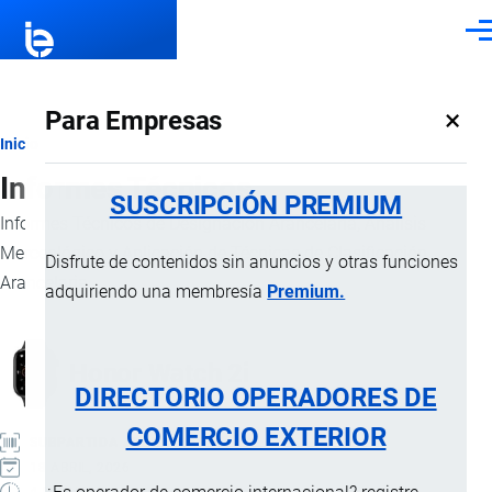
Pasar al contenido principal
Men
×
Para Empresas
Ruta
Inicio
Informes Técnicos
de
SUSCRIPCIÓN PREMIUM
Informes Técnicos de Designacion Arancelaria, Análisis
navegación
Merceológico y Aplicación de Técnicas de Clasificación
Disfrute de contenidos sin anuncios y otras funciones
Arancelaria.
adquiriendo una membresía
Premium.
Honor Watch 2i
DIRECTORIO OPERADORES DE
COMERCIO EXTERIOR
SUBPARTIDA ARANCELARIA
18 ABRIL, 2026