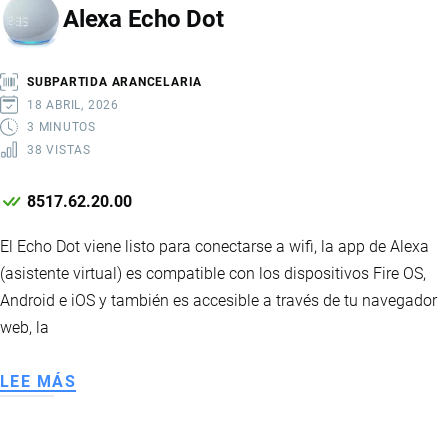
Alexa Echo Dot
GATOS
SUBPARTIDA ARANCELARIA
18 ABRIL, 2026
3 MINUTOS
38 VISTAS
8517.62.20.00
El Echo Dot viene listo para conectarse a wifi, la app de Alexa
(asistente virtual) es compatible con los dispositivos Fire OS,
Android e iOS y también es accesible a través de tu navegador
web, la
LEE MÁS
SOBRE
ALEXA
ECHO