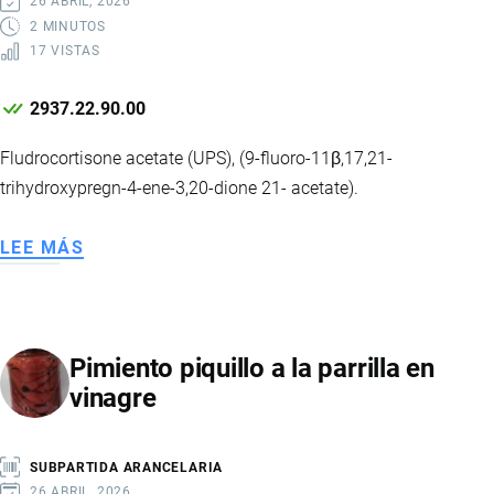
26 ABRIL, 2026
2 MINUTOS
17 VISTAS
2937.22.90.00
Fludrocortisone acetate (UPS), (9-fluoro-11β,17,21-
trihydroxypregn-4-ene-3,20-dione 21- acetate).
LEE MÁS
SOBRE
ACETATO
DE
FLUDROCORTISONA
Pimiento piquillo a la parrilla en
vinagre
SUBPARTIDA ARANCELARIA
26 ABRIL, 2026