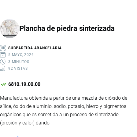
EXTRACTOR
DE
LECHE
Plancha de piedra sinterizada
MATERNA
ELÉCTRICO
SUBPARTIDA ARANCELARIA
5 MAYO, 2026
3 MINUTOS
92 VISTAS
6810.19.00.00
Manufactura obtenida a partir de una mezcla de dióxido de
sílice, óxido de aluminio, sodio, potasio, hierro y pigmentos
orgánicos que es sometida a un proceso de sinterizado
(presión y calor) dando