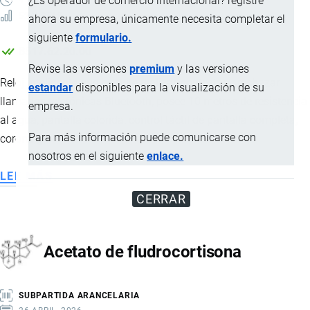
¿Es operador de comercio internacional? registre
4 MINUTOS
52 VISTAS
ahora su empresa, únicamente necesita completar el
siguiente
formulario.
8517.62.20.00
Revise las versiones
premium
y las versiones
Reloj inteligente que permite realizar, contestar y rechazar
estandar
disponibles para la visualización de su
llamadas telefónicas Bluetooth, posee 10 metros de resistencia
empresa.
al agua, pantalla colorida, control táctil de pantalla completa,
Para más información puede comunicarse con
corona g
nosotros en el siguiente
enlace.
LEE MÁS
SOBRE
HONOR
CERRAR
WATCH
2I
Acetato de fludrocortisona
SUBPARTIDA ARANCELARIA