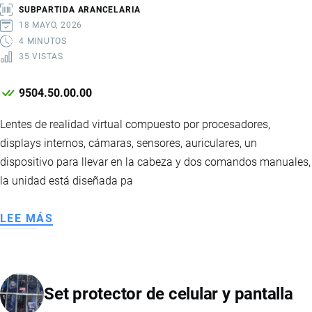
SUBPARTIDA ARANCELARIA
18 MAYO, 2026
4 MINUTOS
35 VISTAS
9504.50.00.00
Lentes de realidad virtual compuesto por procesadores,
displays internos, cámaras, sensores, auriculares, un
dispositivo para llevar en la cabeza y dos comandos manuales,
la unidad está diseñada pa
LEE MÁS
SOBRE
LENTES
DE
REALIDAD
Set protector de celular y pantalla
VIRTUAL