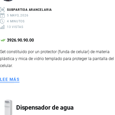
-
OCULUS
SUBPARTIDA ARANCELARIA
5 MAYO, 2026
4 MINUTOS
13 VISTAS
3926.90.90.00
Set constituido por un protector (funda de celular) de materia
plástica y mica de vidrio templado para proteger la pantalla del
celular.
LEE MÁS
SOBRE
SET
PROTECTOR
DE
Dispensador de agua
CELULAR
Y