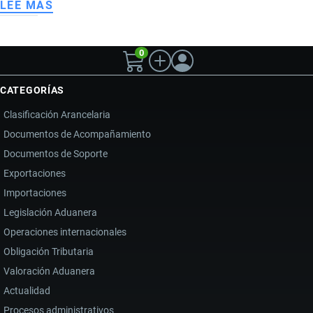
LEE MÁS
SOBRE
PLANCHA
DE
0
PIEDRA
SINTERIZADA
CATEGORÍAS
Clasificación Arancelaria
Documentos de Acompañamiento
Documentos de Soporte
Exportaciones
Importaciones
Legislación Aduanera
Operaciones internacionales
Obligación Tributaria
Valoración Aduanera
Actualidad
Procesos administrativos