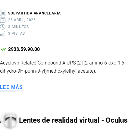
-
BRTH
SUBPARTIDA ARANCELARIA
26 ABRIL, 2026
3 MINUTOS
3 VISTAS
2933.59.90.00
Acyclovir Related Compound A UPS,(2-[(2-amino-6-oxo-1,6-
dihydro-9H-purin-9-yl)methoxy]ethyl acetate).
LEE MÁS
SOBRE
ACICLOVIR
COMPUESTO
RELACIONADO
Lentes de realidad virtual - Oculus
A