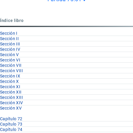
Book
para
Capítulo
Índice libro
75
Sección I
Sección II
Sección III
Sección IV
Sección V
Sección VI
Sección VII
Sección VIII
Sección IX
Sección X
Sección XI
Sección XII
Sección XIII
Sección XIV
Sección XV
Capítulo 72
Capítulo 73
Capítulo 74