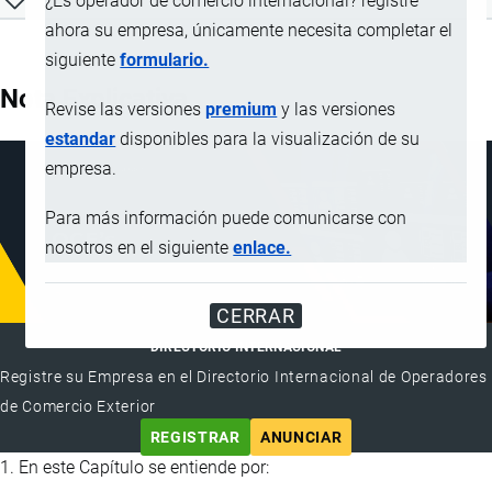
¿Es operador de comercio internacional? registre
ahora su empresa, únicamente necesita completar el
siguiente
formulario.
Nota Explicativa
Revise las versiones
premium
y las versiones
estandar
disponibles para la visualización de su
empresa.
Para más información puede comunicarse con
nosotros en el siguiente
enlace.
CERRAR
DIRECTORIO INTERNACIONAL
Registre su Empresa en el Directorio Internacional de Operadores
de Comercio Exterior
REGISTRAR
ANUNCIAR
1. En este Capítulo se entiende por: