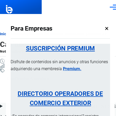
Pasar al contenido principal
Men
×
Para Empresas
Ruta
Inicio
Notas Explicativas del Sistema Armonizado
Sección XV
Capítulo 75
de
SUSCRIPCIÓN PREMIUM
Nota Explicativa
por
Importaciones …
, 15 Julio, 2024
navegación
7 MINUTOS
Disfrute de contenidos sin anuncios y otras funciones
4 VISTAS
adquiriendo una membresía
Premium.
Notas Explicativas
Clasificación Arancelaria
75 Níquel y sus manufacturas
DIRECTORIO OPERADORES DE
COMERCIO EXTERIOR
ÍNDICE DE CONTENIDOS