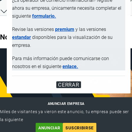
¿Es operador de comercio internacional? registre
ahora su empresa, únicamente necesita completar el
siguiente
formulario.
Revise las versiones
premium
y las versiones
Nota Explicativa
estandar
disponibles para la visualización de su
empresa.
Para más información puede comunicarse con
nosotros en el siguiente
enlace.
CERRAR
ANUNCIAR EMPRESA
Miles de visitantes ya vieron este anuncio, tu empresa puede ser
la siguiente
ANUNCIAR
SUSCRIBIRSE