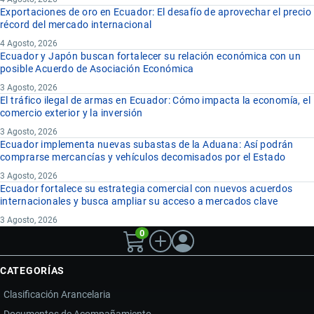
Exportaciones de oro en Ecuador: El desafío de aprovechar el precio
récord del mercado internacional
4 Agosto, 2026
Ecuador y Japón buscan fortalecer su relación económica con un
posible Acuerdo de Asociación Económica
3 Agosto, 2026
El tráfico ilegal de armas en Ecuador: Cómo impacta la economía, el
comercio exterior y la inversión
3 Agosto, 2026
Ecuador implementa nuevas subastas de la Aduana: Así podrán
comprarse mercancías y vehículos decomisados por el Estado
3 Agosto, 2026
Ecuador fortalece su estrategia comercial con nuevos acuerdos
internacionales y busca ampliar su acceso a mercados clave
3 Agosto, 2026
0
CATEGORÍAS
Clasificación Arancelaria