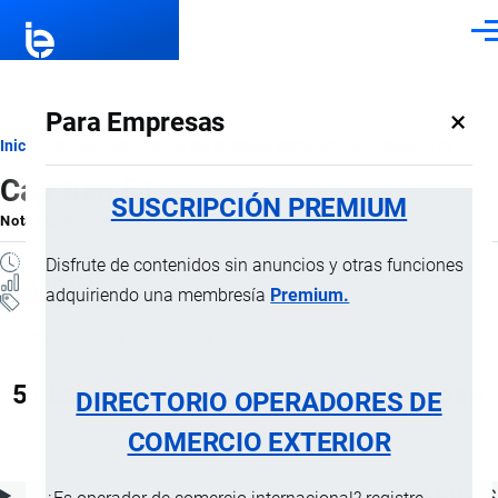
Pasar al contenido principal
Men
×
Para Empresas
Ruta
Inicio
Notas Explicativas del Sistema Armonizado
Sección XI
Capítulo 51
de
SUSCRIPCIÓN PREMIUM
Nota Explicativa
por
Importaciones …
, 15 Julio, 2024
navegación
6 MINUTOS
Disfrute de contenidos sin anuncios y otras funciones
7 VISTAS
adquiriendo una membresía
Premium.
Notas Explicativas
Clasificación Arancelaria
51 Lana y pelo fino u ordinario; hilados y
DIRECTORIO OPERADORES DE
tejidos de crin
COMERCIO EXTERIOR
ÍNDICE DE CONTENIDOS