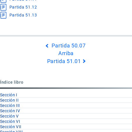
Partida 51.12
Partida 51.13
Enlaces
Partida 50.07
transversales
Arriba
de
Partida 51.01
Book
para
Capítulo
Índice libro
51
Sección I
Sección II
Sección III
Sección IV
Sección V
Sección VI
Sección VII