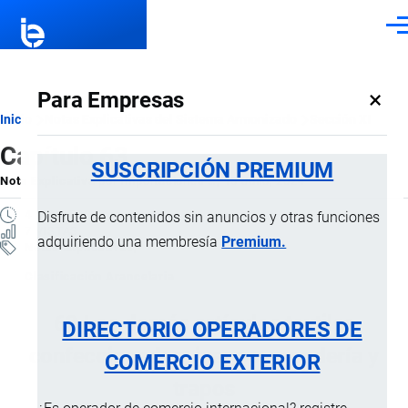
Pasar al contenido principal
Men
×
Para Empresas
Ruta
Inicio
Notas Explicativas del Sistema Armonizado
Sección XI
Capítulo 63
de
SUSCRIPCIÓN PREMIUM
Nota Explicativa
por
Importaciones …
, 15 Julio, 2024
navegación
4 MINUTOS
Disfrute de contenidos sin anuncios y otras funciones
7 VISTAS
adquiriendo una membresía
Premium.
Notas Explicativas
Clasificación Arancelaria
63 Los demás artículos textiles
DIRECTORIO OPERADORES DE
confeccionados; juegos; prendería y
COMERCIO EXTERIOR
trapos