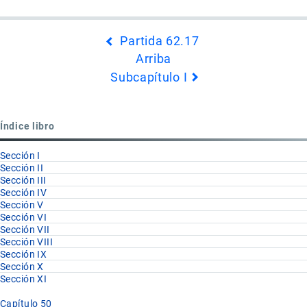
Enlaces
Partida 62.17
transversales
Arriba
de
Subcapítulo I
Book
para
Capítulo
Índice libro
63
Sección I
Sección II
Sección III
Sección IV
Sección V
Sección VI
Sección VII
Sección VIII
Sección IX
Sección X
Sección XI
Capítulo 50