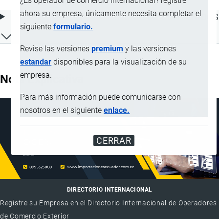
¿Es operador de comercio internacional? registre
ahora su empresa, únicamente necesita completar el
ÍNDICE DE CONTENIDOS
siguiente
formulario.
Revise las versiones
premium
y las versiones
estandar
disponibles para la visualización de su
empresa.
Nota Explicativa
Para más información puede comunicarse con
nosotros en el siguiente
enlace.
CERRAR
DIRECTORIO INTERNACIONAL
Registre su Empresa en el Directorio Internacional de Operadores
de Comercio Exterior