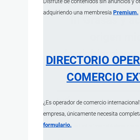
Disfrute de contenidos sin anuncios y o
adquiriendo una membresía
Premium.
III Grasas y a
origen mi
desdoblamiento;
DIRECTORIO OPE
ceras d
COMERCIO EX
¿Es operador de comercio internacional?
empresa, únicamente necesita completar
formulario.
Notas Explicativas del Sistema Armon