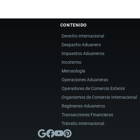
CONTENIDO
Derecho Internacional
Despacho Aduanero
Impuestos Aduaneros
Incoterms
Merceología
Operaciones Aduaneras
Operadores de Comercio Exterior
Organismos de Comercio Internacional
Regímenes Aduaneros
Transacciones Financieras
Tránsito Internacional