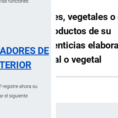
tras funciones
ceites, animales, vegetales o
crobiano, y productos de su
 grasas alimenticias elabor
RADORES DE
e origen animal o vegetal
TERIOR
 registre ahora su
 el siguiente
izado