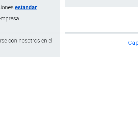
Español
siones
estandar
 empresa.
se con nosotros en el
Arriba
Cap