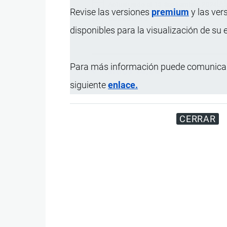
Actualizado el 13 Septiembre, 2024
Revise las versiones
premium
y las ver
Capítulo 15
disponibles para la visualización de su
Enlaces
Para más información puede comunicar
Partida 14.04
transversales
siguiente
enlace.
de
Book
para
CERRAR
Sección
III