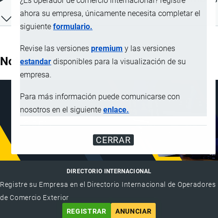
¿Es operador de comercio internacional? registre
ahora su empresa, únicamente necesita completar el
siguiente
formulario.
Revise las versiones
premium
y las versiones
Nota Explicativa
estandar
disponibles para la visualización de su
empresa.
Para más información puede comunicarse con
nosotros en el siguiente
enlace.
CERRAR
DIRECTORIO INTERNACIONAL
Registre su Empresa en el Directorio Internacional de Operadores
de Comercio Exterior
REGISTRAR
ANUNCIAR