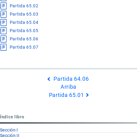
Partida 65.02
Partida 65.03
Partida 65.04
Partida 65.05
Partida 65.06
Partida 65.07
Enlaces
Partida 64.06
transversales
Arriba
de
Partida 65.01
Book
para
Capítulo
Índice libro
65
Sección I
Sección II