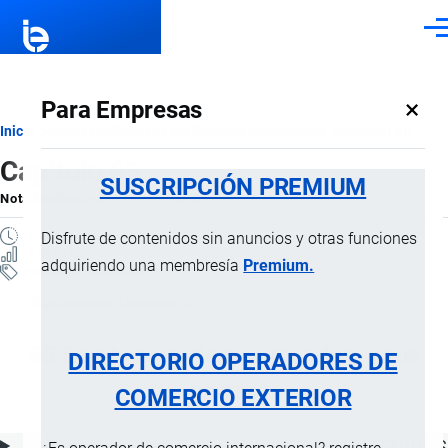
Pasar al contenido principal
Men
×
Para Empresas
Ruta
Inicio
Notas Explicativas del Sistema Armonizado
Sección XII
Capítulo 65
de
SUSCRIPCIÓN PREMIUM
Nota Explicativa
por
Importaciones …
, 15 Julio, 2024
navegación
2 MINUTOS
Disfrute de contenidos sin anuncios y otras funciones
9 VISTAS
adquiriendo una membresía
Premium.
Notas Explicativas
Clasificación Arancelaria
65 Sombreros, demás tocados, y sus
DIRECTORIO OPERADORES DE
partes
COMERCIO EXTERIOR
ÍNDICE DE CONTENIDOS