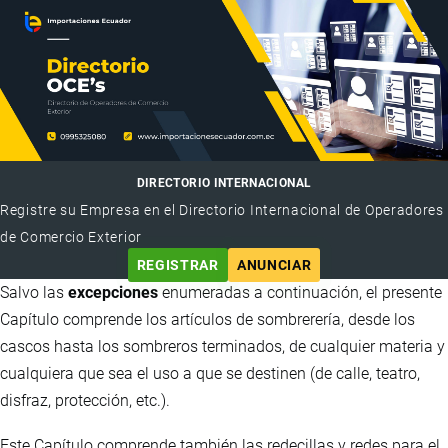
DIRECTORIO INTERNACIONAL
Registre su Empresa en el Directorio Internacional de Operadores
de Comercio Exterior
REGISTRAR
ANUNCIAR
Salvo las
excepciones
enumeradas a continuación, el presente
Capítulo comprende los artículos de sombrerería, desde los
cascos hasta los sombreros terminados, de cualquier materia y
cualquiera que sea el uso a que se destinen (de calle, teatro,
disfraz, protección, etc.).
Este Capítulo comprende también las redecillas y redes para el