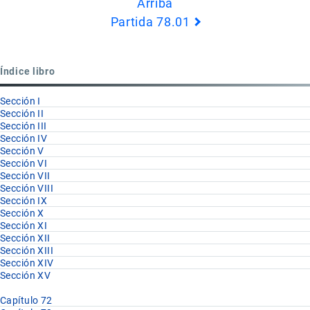
Arriba
de
Partida 78.01
Book
para
Capítulo
Índice libro
78
Sección I
Sección II
Sección III
Sección IV
Sección V
Sección VI
Sección VII
Sección VIII
Sección IX
Sección X
Sección XI
Sección XII
Sección XIII
Sección XIV
Sección XV
Capítulo 72