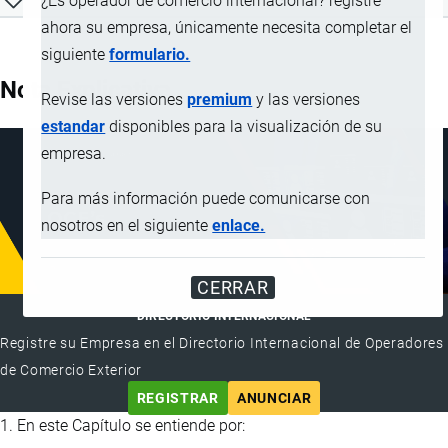
¿Es operador de comercio internacional? registre
ahora su empresa, únicamente necesita completar el
siguiente
formulario.
Nota Explicativa
Revise las versiones
premium
y las versiones
estandar
disponibles para la visualización de su
empresa.
Para más información puede comunicarse con
nosotros en el siguiente
enlace.
CERRAR
DIRECTORIO INTERNACIONAL
Registre su Empresa en el Directorio Internacional de Operadores
de Comercio Exterior
REGISTRAR
ANUNCIAR
1. En este Capítulo se entiende por: