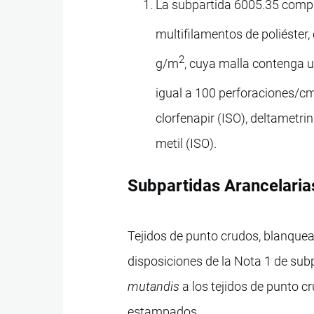
La subpartida 6005.35 compre
multifilamentos de poliéster,
2
g/m
, cuya malla contenga 
igual a 100 perforaciones/c
clorfenapir (ISO), deltametrin
metil (ISO).
Subpartidas Arancelari
Tejidos de punto crudos, blanquea
disposiciones de la Nota 1 de sub
mutandis
a los tejidos de punto c
estampados.