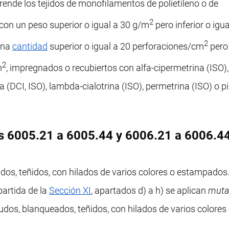
nde los tejidos de monofilamentos de polietileno o de
2
 con un peso superior o igual a 30 g/m
pero inferior o igua
2
una
cantidad
superior o igual a 20 perforaciones/cm
pero 
2
m
, impregnados o recubiertos con alfa-cipermetrina (ISO),
a (DCI, ISO), lambda-cialotrina (ISO), permetrina (ISO) o pi
as 6005.21 a 6005.44 y 6006.21 a 6006.4
dos, teñidos, con hilados de varios colores o estampados
partida de la
Sección XI
, apartados d) a h) se aplican
muta
rudos, blanqueados, teñidos, con hilados de varios colores