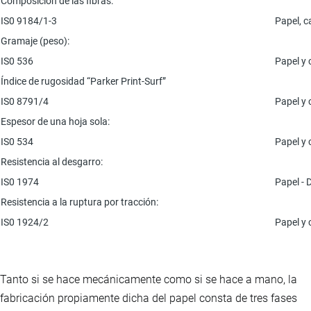
Composición de las fibras:
IS0 9184/1-3
Papel, c
Gramaje (peso):
IS0 536
Papel y 
Índice de rugosidad “Parker Print-Surf”
IS0 8791/4
Papel y 
Espesor de una hoja sola:
IS0 534
Papel y 
Resistencia al desgarro:
IS0 1974
Papel - 
Resistencia a la ruptura por tracción:
IS0 1924/2
Papel y 
Tanto si se hace mecánicamente como si se hace a mano, la
fabricación propiamente dicha del papel consta de tres fases