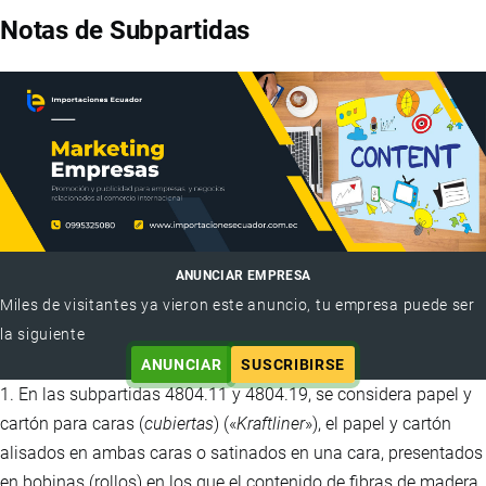
Notas de Subpartidas
ANUNCIAR EMPRESA
Miles de visitantes ya vieron este anuncio, tu empresa puede ser
la siguiente
ANUNCIAR
SUSCRIBIRSE
1. En las subpartidas 4804.11 y 4804.19, se considera papel y
cartón para caras (
cubiertas
) («
Kraftliner
»), el papel y cartón
alisados en ambas caras o satinados en una cara, presentados
en bobinas (rollos) en los que el contenido de fibras de madera