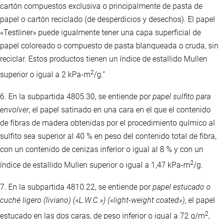
cartón compuestos exclusiva o principalmente de pasta de
papel o cartón reciclado (de desperdicios y desechos). El papel
«Testliner» puede igualmente tener una capa superficial de
papel coloreado o compuesto de pasta blanqueada o cruda, sin
reciclar. Estos productos tienen un índice de estallido Mullen
2
superior o igual a 2 kPa-m
/g.”
6. En la subpartida 4805.30, se entiende por
papel sulfito para
envolver
, el papel satinado en una cara en el que el contenido
de fibras de madera obtenidas por el procedimiento químico al
sulfito sea superior al 40 % en peso del contenido total de fibra,
con un contenido de cenizas inferior o igual al 8 % y con un
2
índice de estallido Mullen superior o igual a 1,47 kPa-m
/g.
7. En la subpartida 4810.22, se entiende por
papel estucado o
cuché ligero (liviano) («L.W.C.») («light-weight coated»)
, el papel
2
estucado en las dos caras, de peso inferior o igual a 72 g/m
,