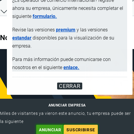
¿Es operador de comercio internacional? registre
ahora su empresa, únicamente necesita completar el
siguiente
formulario.
Revise las versiones
premium
y las versiones
Nota Explicativa
estandar
disponibles para la visualización de su
empresa.
Para más información puede comunicarse con
nosotros en el siguiente
enlace.
CERRAR
ANUNCIAR EMPRESA
Miles de visitantes ya vieron este anuncio, tu empresa puede ser
la siguiente
ANUNCIAR
SUSCRIBIRSE