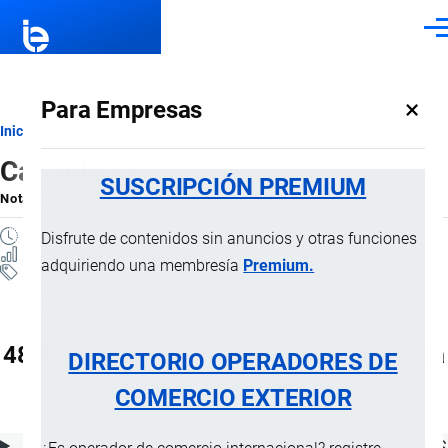
Pasar al contenido principal
Men
×
Para Empresas
Ruta
Inicio
Notas Explicativas del Sistema Armonizado
Sección X
Capítulo 48
de
SUSCRIPCIÓN PREMIUM
Nota Explicativa
por
Importaciones …
, 15 Julio, 2024
navegación
27 MINUTOS
Disfrute de contenidos sin anuncios y otras funciones
20 VISTAS
adquiriendo una membresía
Premium.
Notas Explicativas
Clasificación Arancelaria
48 Papel y cartón; manufacturas de pasta
DIRECTORIO OPERADORES DE
de celulosa, de papel o cartón
COMERCIO EXTERIOR
ÍNDICE DE CONTENIDOS