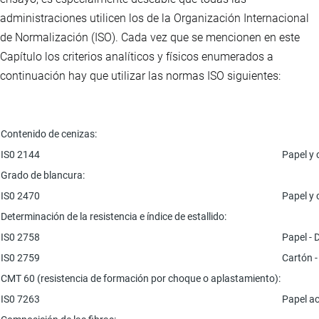
administraciones utilicen los de la Organización Internacional
de Normalización (ISO). Cada vez que se mencionen en este
Capítulo los criterios analíticos y físicos enumerados a
continuación hay que utilizar las normas ISO siguientes:
Contenido de cenizas:
IS0 2144
Papel y 
Grado de blancura:
IS0 2470
Papel y 
Determinación de la resistencia e índice de estallido:
IS0 2758
Papel - 
IS0 2759
Cartón -
CMT 60 (resistencia de formación por choque o aplastamiento):
IS0 7263
Papel ac