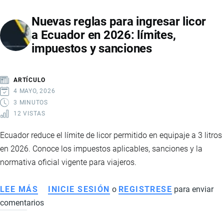
ECUADOR:
Nuevas reglas para ingresar licor
IMPACTO
a Ecuador en 2026: límites,
EN
impuestos y sanciones
LIBROS,
PRECIOS
Y
ARTÍCULO
ACCESO
4 MAYO, 2026
A
3 MINUTOS
12 VISTAS
LA
LECTURA
Ecuador reduce el límite de licor permitido en equipaje a 3 litros
en 2026. Conoce los impuestos aplicables, sanciones y la
normativa oficial vigente para viajeros.
LEE MÁS
SOBRE
INICIE SESIÓN
o
REGISTRESE
para enviar
comentarios
NUEVAS
REGLAS