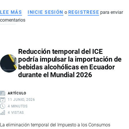
LEE MÁS
SOBRE
INICIE SESIÓN
o
REGISTRESE
para enviar
comentarios
SUBIDA
DEL
PETRÓLEO
Y
Reducción temporal del ICE
CRISIS
podría impulsar la importación de
DE
bebidas alcohólicas en Ecuador
COMBUSTIBLES
durante el Mundial 2026
EN
ECUADOR:
MÁS
ARTÍCULO
INGRESOS
11 JUNIO, 2026
POR
4 MINUTOS
4 VISTAS
EXPORTACIONES,
PERO
La eliminación temporal del Impuesto a los Consumos
MAYOR