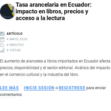
Tasa arancelaria en Ecuador:
PUERTO
impacto en libros, precios y
DE
acceso a la lectura
MANTA
GENERA
TENSIÓN
ARTÍCULO
ENTRE
4 MAYO, 2026
IMPORTADORES,
4 MINUTOS
4 VISTAS
CONCESIONARIOS
Y
El aumento de aranceles a libros importados en Ecuador afecta
AUTORIDADES
precios, disponibilidad y el sector editorial. Análisis del impacto
MUNICIPALES
en el comercio cultural y la industria del libro.
LEE MÁS
SOBRE
INICIE SESIÓN
o
REGISTRESE
para enviar
comentarios
TASA
ARANCELARIA
EN