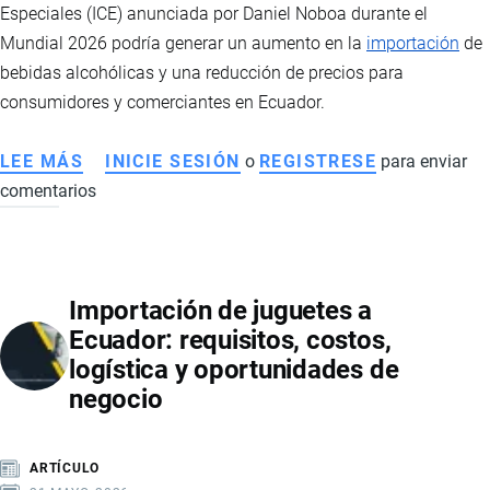
Especiales (ICE) anunciada por Daniel Noboa durante el
PRESIÓN
Mundial 2026 podría generar un aumento en la
importación
de
POR
bebidas alcohólicas y una reducción de precios para
IMPORTACIONES
consumidores y comerciantes en Ecuador.
Y
SUBSIDIOS
LEE MÁS
SOBRE
INICIE SESIÓN
o
REGISTRESE
para enviar
comentarios
REDUCCIÓN
TEMPORAL
DEL
ICE
Importación de juguetes a
PODRÍA
Ecuador: requisitos, costos,
IMPULSAR
logística y oportunidades de
LA
negocio
IMPORTACIÓN
DE
BEBIDAS
ARTÍCULO
ALCOHÓLICAS