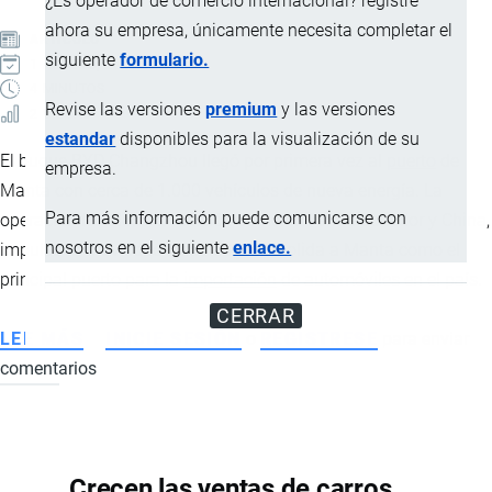
¿Es operador de comercio internacional? registre
ahora su empresa, únicamente necesita completar el
ARTÍCULO
siguiente
formulario.
1 AGOSTO, 2026
4 MINUTOS
Revise las versiones
premium
y las versiones
2 VISTAS
estandar
disponibles para la visualización de su
El buque BYD Changzhou llegó por primera vez al
puerto
de
empresa.
Manta con cerca de 1.000 vehículos de nueva energía. La
Para más información puede comunicarse con
operación fortalece la relación comercial entre Ecuador y China,
nosotros en el siguiente
enlace.
impulsa la movilidad eléctrica y consolida a Manta como el
principal puerto para la
importación
de automóviles en el país.
CERRAR
LEE MÁS
SOBRE
INICIE SESIÓN
o
REGISTRESE
para enviar
comentarios
BYD
CHANGZHOU
ARRIBA
AL
Crecen las ventas de carros
PUERTO