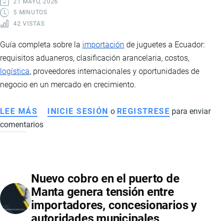
21 MAYO, 2026
EN
5 MINUTOS
42 VISTAS
ECUADOR
DURANTE
Guía completa sobre la
importación
de juguetes a Ecuador:
EL
requisitos aduaneros, clasificación arancelaria, costos,
MUNDIAL
logística
, proveedores internacionales y oportunidades de
2026
negocio en un mercado en crecimiento.
LEE MÁS
SOBRE
INICIE SESIÓN
o
REGISTRESE
para enviar
comentarios
IMPORTACIÓN
DE
JUGUETES
A
Nuevo cobro en el puerto de
ECUADOR:
Manta genera tensión entre
REQUISITOS,
importadores, concesionarios y
COSTOS,
autoridades municipales
LOGÍSTICA