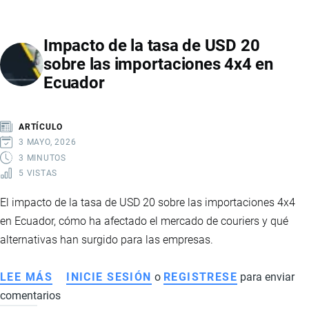
PARA
INGRESAR
Impacto de la tasa de USD 20
LICOR
sobre las importaciones 4x4 en
A
Ecuador
ECUADOR
EN
2026:
ARTÍCULO
LÍMITES,
3 MAYO, 2026
IMPUESTOS
3 MINUTOS
5 VISTAS
Y
SANCIONES
El impacto de la tasa de USD 20 sobre las importaciones 4x4
en Ecuador, cómo ha afectado el mercado de couriers y qué
alternativas han surgido para las empresas.
LEE MÁS
SOBRE
INICIE SESIÓN
o
REGISTRESE
para enviar
comentarios
IMPACTO