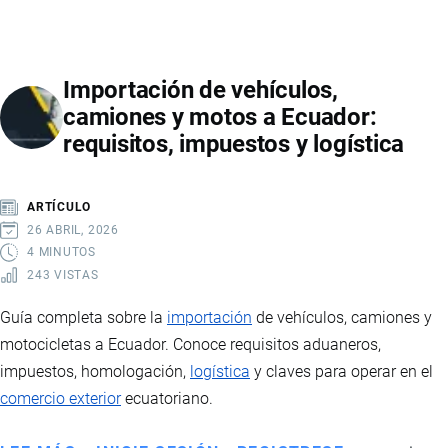
DE
LA
TASA
Importación de vehículos,
DE
camiones y motos a Ecuador:
USD
requisitos, impuestos y logística
20
SOBRE
LAS
ARTÍCULO
IMPORTACIONES
26 ABRIL, 2026
4X4
4 MINUTOS
243 VISTAS
EN
ECUADOR
Guía completa sobre la
importación
de vehículos, camiones y
motocicletas a Ecuador. Conoce requisitos aduaneros,
impuestos, homologación,
logística
y claves para operar en el
comercio exterior
ecuatoriano.