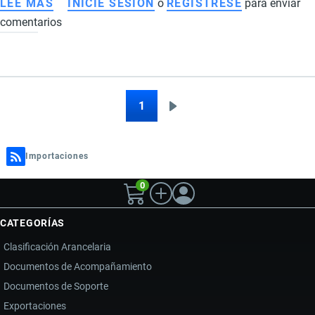
LEE MÁS
SOBRE
INICIE SESIÓN
o
REGISTRESE
para enviar
comentarios
IMPORTACIÓN
DE
VEHÍCULOS,
CAMIONES
Y
1
Siguiente
Paginación
MOTOS
página
A
ECUADOR:
Importaciones
REQUISITOS,
0
IMPUESTOS
Y
CATEGORÍAS
LOGÍSTICA
Clasificación Arancelaria
Documentos de Acompañamiento
Documentos de Soporte
Exportaciones