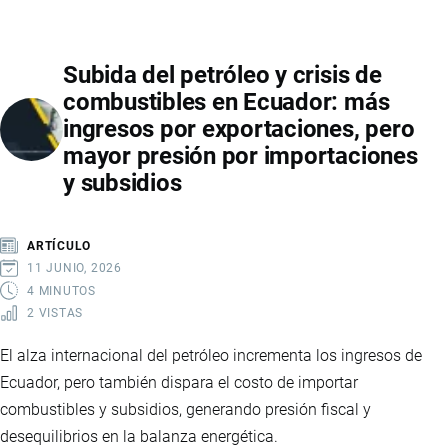
VENTAS
DE
Subida del petróleo y crisis de
CARROS
combustibles en Ecuador: más
ELÉCTRICOS
ingresos por exportaciones, pero
EN
mayor presión por importaciones
ECUADOR,
y subsidios
PERO
LA
LOGÍSTICA
ARTÍCULO
GLOBAL
11 JUNIO, 2026
FRENA
4 MINUTOS
2 VISTAS
EL
ABASTECIMIENTO
El alza internacional del petróleo incrementa los ingresos de
Ecuador, pero también dispara el costo de importar
combustibles y subsidios, generando presión fiscal y
desequilibrios en la balanza energética.