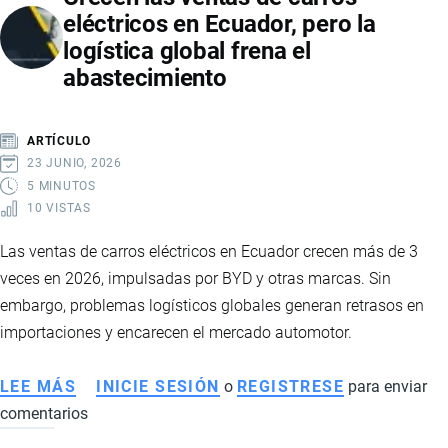
eléctricos en Ecuador, pero la
DE
logística global frena el
MANTA
abastecimiento
CON
1.000
VEHÍCULOS
ARTÍCULO
ELÉCTRICOS
23 JUNIO, 2026
Y
5 MINUTOS
10 VISTAS
CONSOLIDA
A
Las ventas de carros eléctricos en Ecuador crecen más de 3
ECUADOR
veces en 2026, impulsadas por BYD y otras marcas. Sin
COMO
embargo, problemas logísticos globales generan retrasos en
EJE
importaciones y encarecen el mercado automotor.
LOGÍSTICO
REGIONAL
LEE MÁS
SOBRE
INICIE SESIÓN
o
REGISTRESE
para enviar
comentarios
CRECEN
LAS