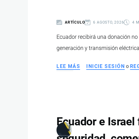
COLOMBIA
Y
ARTÍCULO
6 AGOSTO, 2026
4 
PERÚ
CONTRA
Ecuador recibirá una donación no
EL
generación y transmisión eléctrica
CRIMEN
ORGANIZADO
LEE MÁS
SOBRE
INICIE SESIÓN
o
RE
BANCO
MUNDIAL
DESTINA
USD
3,5
MILLONES
Ecuador e Israel
PARA
FORTALECER
seguridad, comer