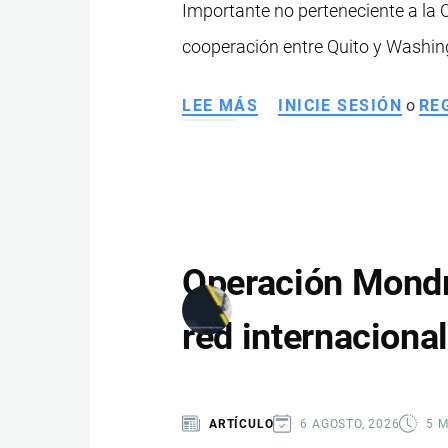
Importante no perteneciente a la 
ECUADOR
cooperación entre Quito y Washin
LEE MÁS
SOBRE
INICIE SESIÓN
o
RE
CONGRESISTAS
DE
EE.
UU.
PROPONEN
QUE
Operación Mondr
ECUADOR
SEA
red internaciona
DESIGNADO
ALIADO
IMPORTANTE
ARTÍCULO
6 AGOSTO, 2026
5 
NO