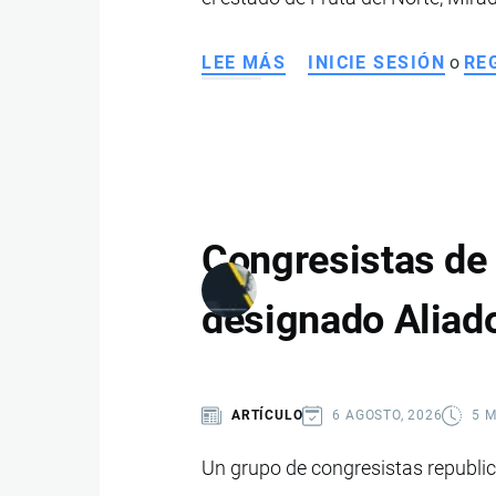
LEE MÁS
SOBRE
INICIE SESIÓN
o
RE
LOS
8
PROYECTOS
MINEROS
MÁS
IMPORTANTES
Congresistas de
QUE
IMPULSAN
designado Aliado
EL
CRECIMIENTO
DE
ARTÍCULO
6 AGOSTO, 2026
5 
LA
MINERÍA
Un grupo de congresistas republic
EN