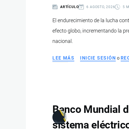
TRAFICÓ
ARTÍCULO
6 AGOSTO, 2026
5 
MÁS
DE
El endurecimiento de la lucha con
21
efecto globo, incrementando la pr
TONELADAS
DE
nacional.
COCAÍNA
LEE MÁS
SOBRE
INICIE SESIÓN
o
RE
EL
DESAFÍO
QUE
ENFRENTA
ECUADOR
ANTE
Banco Mundial de
LA
OFENSIVA
sistema eléctric
DE