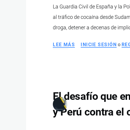
PERTENECIENTE
La Guardia Civil de España y la P
A
al tráfico de cocaína desde Suda
LA
OTAN
droga, detener a decenas de implic
LEE MÁS
SOBRE
INICIE SESIÓN
o
RE
OPERACIÓN
MONDRAGÓN:
ESPAÑA
Y
ECUADOR
DESARTICULAN
El desafío que e
UNA
RED
y Perú contra el
INTERNACIONAL
QUE