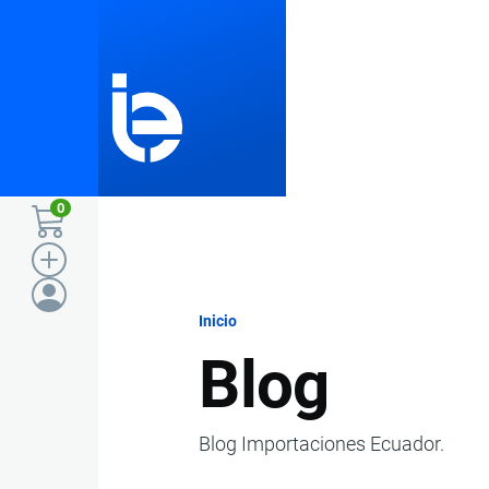
Pasar al contenido principal
0
Inicio
Ruta
Blog
de
Blog Importaciones Ecuador.
navegación