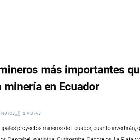
 mineros más importantes qu
a minería en Ecuador
MINUTOS
2 VISTAS
ipales proyectos mineros de Ecuador, cuánto invertirán, 
ador, Cascabel, Warintza, Curipamba, Cangrejos, La Plata 