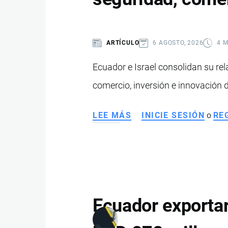
EL
SISTEMA
ELÉCTRICO
ARTÍCULO
6 AGOSTO, 2026
4 
DE
ECUADOR
Ecuador e Israel consolidan su rel
comercio, inversión e innovación dur
LEE MÁS
SOBRE
INICIE SESIÓN
o
RE
ECUADOR
E
ISRAEL
FORTALECEN
SU
ALIANZA
Ecuador exportar
CON
ACUERDOS