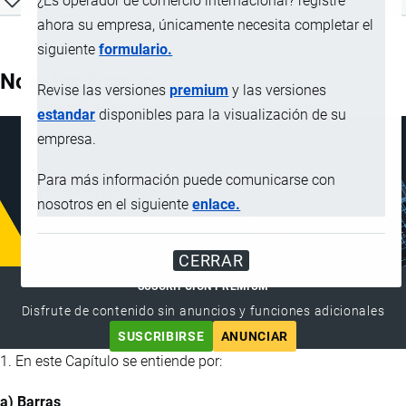
¿Es operador de comercio internacional? registre
ahora su empresa, únicamente necesita completar el
siguiente
formulario.
Nota Explicativa
Revise las versiones
premium
y las versiones
estandar
disponibles para la visualización de su
empresa.
Para más información puede comunicarse con
nosotros en el siguiente
enlace.
CERRAR
SUSCRIPCIÓN PREMIUM
Disfrute de contenido sin anuncios y funciones adicionales
SUSCRIBIRSE
ANUNCIAR
1. En este Capítulo se entiende por:
a) Barras