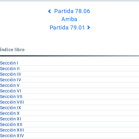
Enlaces
Partida 78.06
transversales
Arriba
de
Partida 79.01
Book
para
Capítulo
Índice libro
79
Sección I
Sección II
Sección III
Sección IV
Sección V
Sección VI
Sección VII
Sección VIII
Sección IX
Sección X
Sección XI
Sección XII
Sección XIII
Sección XIV