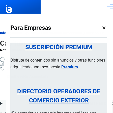
Pasar al contenido principal
Men
×
Para Empresas
Ruta
Inicio
Notas Explicativas del Sistema Armonizado
Sección XV
Capítulo 79
de
SUSCRIPCIÓN PREMIUM
Nota Explicativa
por
Importaciones …
, 15 Julio, 2024
navegación
8 MINUTOS
Disfrute de contenidos sin anuncios y otras funciones
2 VISTAS
adquiriendo una membresía
Premium.
Notas Explicativas
Clasificación Arancelaria
79 Cinc y sus manufacturas
DIRECTORIO OPERADORES DE
COMERCIO EXTERIOR
ÍNDICE DE CONTENIDOS