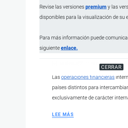
20022
Revise las versiones
premium
y las ver
EN
disponibles para la visualización de su
ECUADOR:
IMPACTO
EN
Operaciones Fina
Para más información puede comunicar
EL
siguiente
enlace.
SISTEMA
FINANCIERO,
ARTÍCULO
11 SEPTIEMBRE, 2024
PAGOS
CERRAR
INTERNACIONALES
Las
operaciones financieras
inter
Y
países distintos para intercambiar
BANCA
exclusivamente de carácter intern
LEE MÁS
SOBRE
OPERACIONES