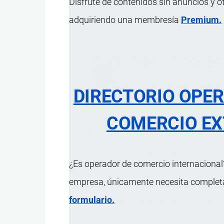
Disfrute de contenidos sin anuncios y o
adquiriendo una membresía
Premium.
ISO 20022 en Ecu
pagos internacio
DIRECTORIO OPE
COMERCIO EX
ARTÍCULO
9 MARZO, 2026
5 M
Conoce qué es ISO 20022 y cómo i
¿Es operador de comercio internacional?
internacionales,
comercio exterior
empresa, únicamente necesita completar
formulario.
LEE MÁS
SOBRE
INICIE SESIÓN
o
RE
ISO