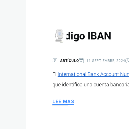
DE
ENRUTAMIENTO
ABA
RTN
Código IBAN
ARTÍCULO
11 SEPTIEMBRE, 2024
El
International Bank Account Nu
que identifica una cuenta bancari
LEE MÁS
SOBRE
CÓDIGO
IBAN