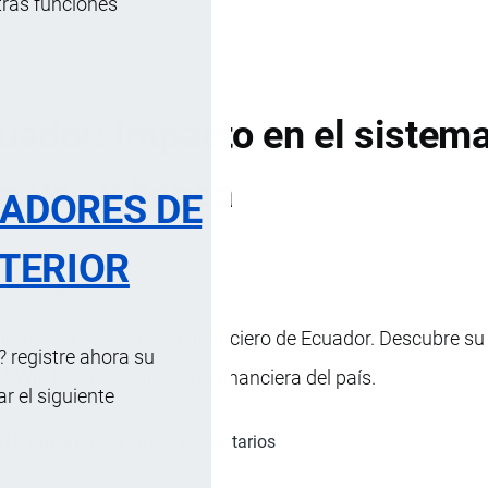
tras funciones
ador: impacto en el sistema
nales y banca
RADORES DE
TERIOR
INUTOS
10 VISTAS
mpactará al sistema financiero de Ecuador. Descubre su
 registre ahora su
,
SWIFT
y la digitalización financiera del país.
 el siguiente
GISTRESE
para enviar comentarios