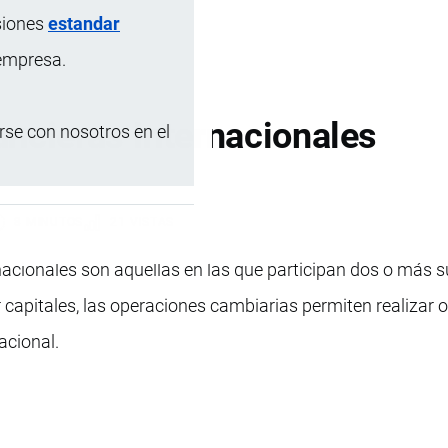
siones
estandar
 empresa.
ncieras Internacionales
se con nosotros en el
8 MINUTOS
21 VISTAS
nacionales son aquellas en las que participan dos o más
 capitales, las operaciones cambiarias permiten realizar o
acional.