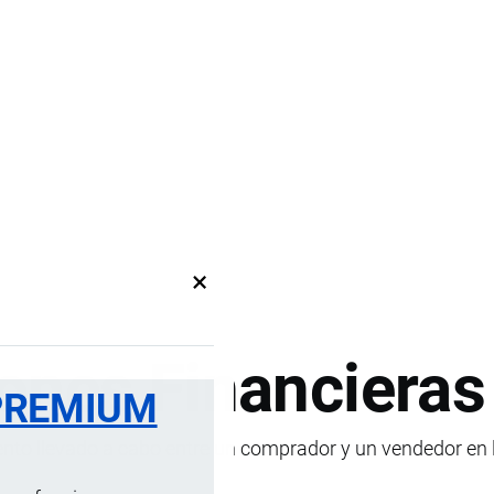
×
ones Financieras
PREMIUM
to llevado a cabo entre un comprador y un vendedor en l