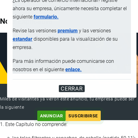
¿Es operador de comercio internacional? registre
ahora su empresa, únicamente necesita completar el
siguiente
formulario.
Nota Explicativa
Revise las versiones
premium
y las versiones
estandar
disponibles para la visualización de su
empresa.
Para más información puede comunicarse con
nosotros en el siguiente
enlace.
CERRAR
ANUNCIAR EMPRESA
Miles de visitantes ya vieron este anuncio, tu empresa puede ser
la siguiente
ANUNCIAR
SUSCRIBIRSE
1. Este Capítulo no comprende: