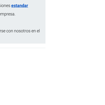
siones
estandar
 empresa.
se con nosotros en el