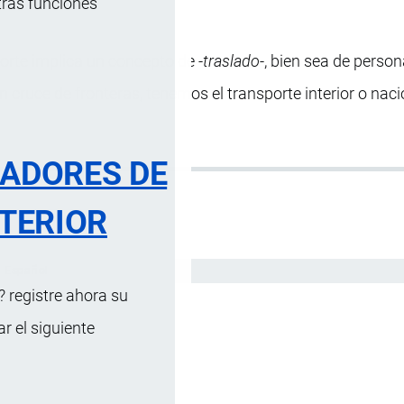
tras funciones
orte implica un concepto de -
traslado
-, bien sea de perso
sin cruce de fronteras, tenemos el transporte interior o naci
RADORES DE
TERIOR
Español
 registre ahora su
 el siguiente