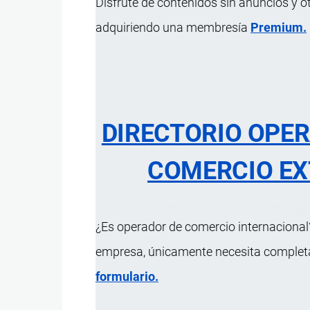
Disfrute de contenidos sin anuncios y o
adquiriendo una membresía
Premium.
La etimología de la palabra transp
cosas, si el transporte se realiza 
caso contrario el internacional.
DIRECTORIO OPE
COMERCIO EX
Actualizado el 9 Septiembre, 2024
¿Es operador de comercio internacional?
empresa, únicamente necesita completar
formulario.