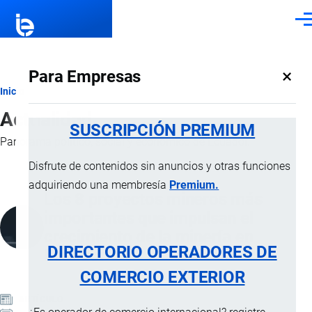
Pasar al contenido principal
Men
×
Para Empresas
Ruta
Inicio
Actualidad
de
SUSCRIPCIÓN PREMIUM
Panorama político, social y económico de Ecuador.
navegación
Disfrute de contenidos sin anuncios y otras funciones
adquiriendo una membresía
Premium.
Los 8 proyectos mineros más
importantes que impulsan el
crecimiento de la minería en
DIRECTORIO OPERADORES DE
Ecuador
COMERCIO EXTERIOR
ARTÍCULO