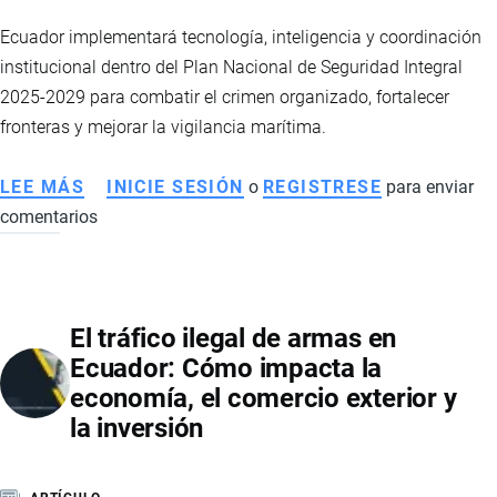
DE
Ecuador implementará tecnología, inteligencia y coordinación
VENTAS
institucional dentro del Plan Nacional de Seguridad Integral
FORMALES
2025-2029 para combatir el crimen organizado, fortalecer
fronteras y mejorar la vigilancia marítima.
LEE MÁS
SOBRE
INICIE SESIÓN
o
REGISTRESE
para enviar
comentarios
ECUADOR
MODERNIZA
SU
ESTRATEGIA
El tráfico ilegal de armas en
DE
Ecuador: Cómo impacta la
SEGURIDAD
economía, el comercio exterior y
CON
la inversión
DRONES,
RADARES
E