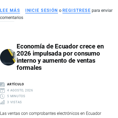
LEE MÁS
SOBRE
INICIE SESIÓN
o
REGISTRESE
para enviar
comentarios
BANCO
MUNDIAL
DESTINA
USD
Economía de Ecuador crece en
3,5
2026 impulsada por consumo
MILLONES
interno y aumento de ventas
PARA
formales
FORTALECER
EL
SISTEMA
ARTÍCULO
ELÉCTRICO
4 AGOSTO, 2026
DE
5 MINUTOS
3 VISTAS
ECUADOR
Las ventas con comprobantes electrónicos en Ecuador