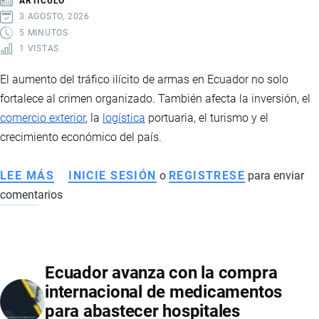
ARTÍCULO
INTELIGENCIA
3 AGOSTO, 2026
HASTA
5 MINUTOS
1 VISTAS
2029
El aumento del tráfico ilícito de armas en Ecuador no solo
fortalece al crimen organizado. También afecta la inversión, el
comercio exterior
, la
logística
portuaria, el turismo y el
crecimiento económico del país.
LEE MÁS
SOBRE
INICIE SESIÓN
o
REGISTRESE
para enviar
comentarios
EL
TRÁFICO
ILEGAL
DE
Ecuador avanza con la compra
ARMAS
internacional de medicamentos
EN
para abastecer hospitales
ECUADOR: