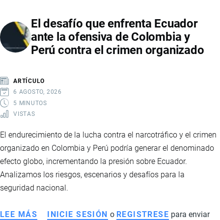
Y
El desafío que enfrenta Ecuador
ECUADOR
ante la ofensiva de Colombia y
DESARTICULAN
Perú contra el crimen organizado
UNA
RED
INTERNACIONAL
ARTÍCULO
QUE
6 AGOSTO, 2026
TRAFICÓ
5 MINUTOS
VISTAS
MÁS
DE
El endurecimiento de la lucha contra el narcotráfico y el crimen
21
organizado en Colombia y Perú podría generar el denominado
TONELADAS
efecto globo, incrementando la presión sobre Ecuador.
DE
Analizamos los riesgos, escenarios y desafíos para la
COCAÍNA
seguridad nacional.
LEE MÁS
SOBRE
INICIE SESIÓN
o
REGISTRESE
para enviar