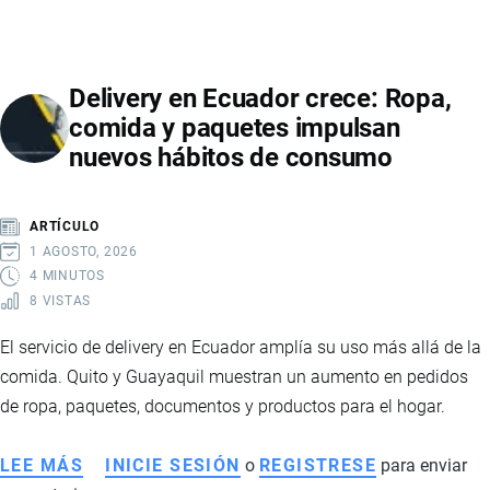
IMPULSA
LA
MODA
Delivery en Ecuador crece: Ropa,
Y
comida y paquetes impulsan
LA
nuevos hábitos de consumo
CONSTRUCCIÓN
SOSTENIBLE
CON
ARTÍCULO
UN
1 AGOSTO, 2026
PROYECTO
4 MINUTOS
8 VISTAS
BASADO
EN
El servicio de delivery en Ecuador amplía su uso más allá de la
ECONOMÍA
comida. Quito y Guayaquil muestran un aumento en pedidos
CIRCULAR
de ropa, paquetes, documentos y productos para el hogar.
E
INNOVACIÓN
LEE MÁS
SOBRE
INICIE SESIÓN
o
REGISTRESE
para enviar