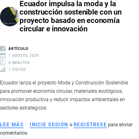
Ecuador impulsa la moda y la
COMPRA
construcción sostenible con un
INTERNACIONAL
proyecto basado en economía
DE
circular e innovación
MEDICAMENTOS
PARA
ABASTECER
ARTÍCULO
HOSPITALES
1 AGOSTO, 2026
PÚBLICOS
4 MINUTOS
1 VISTAS
Ecuador lanza el proyecto Moda y Construcción Sostenible
para promover economía circular, materiales ecológicos,
innovación productiva y reducir impactos ambientales en
sectores estratégicos.
LEE MÁS
SOBRE
INICIE SESIÓN
o
REGISTRESE
para enviar
comentarios
ECUADOR