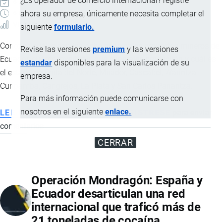
¿Es operador de comercio internacional? registre
6 AGOSTO, 2026
ahora su empresa, únicamente necesita completar el
6 MINUTOS
VISTAS
siguiente
formulario.
Conozca cuáles son los ocho principales proyectos mineros de
Revise las versiones
premium
y las versiones
Ecuador, cuánto invertirán, qué minerales producirán y cuál es
estandar
disponibles para la visualización de su
el estado de Fruta del Norte, Mirador, Cascabel, Warintza,
empresa.
Curipamba, Cangrejos, La Plata y San Carlos Panantza.
Para más información puede comunicarse con
nosotros en el siguiente
enlace.
LEE MÁS
SOBRE
INICIE SESIÓN
o
REGISTRESE
para enviar
comentarios
LOS
8
CERRAR
PROYECTOS
MINEROS
Operación Mondragón: España y
MÁS
Ecuador desarticulan una red
IMPORTANTES
internacional que traficó más de
QUE
21 toneladas de cocaína
IMPULSAN