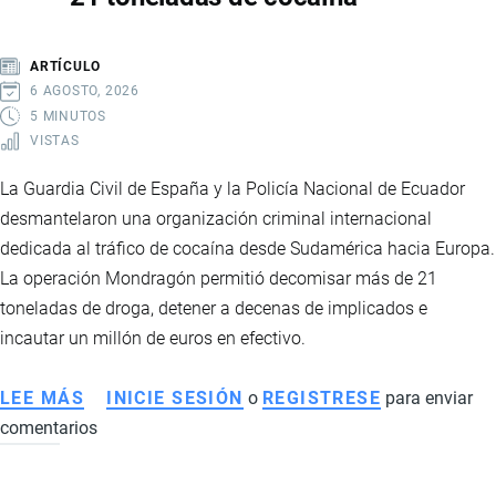
EL
CRECIMIENTO
ARTÍCULO
DE
6 AGOSTO, 2026
LA
5 MINUTOS
VISTAS
MINERÍA
EN
La Guardia Civil de España y la Policía Nacional de Ecuador
ECUADOR
desmantelaron una organización criminal internacional
dedicada al tráfico de cocaína desde Sudamérica hacia Europa.
La operación Mondragón permitió decomisar más de 21
toneladas de droga, detener a decenas de implicados e
incautar un millón de euros en efectivo.
LEE MÁS
SOBRE
INICIE SESIÓN
o
REGISTRESE
para enviar
comentarios
OPERACIÓN
MONDRAGÓN:
ESPAÑA