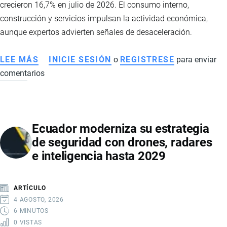
crecieron 16,7% en julio de 2026. El consumo interno,
construcción y servicios impulsan la actividad económica,
aunque expertos advierten señales de desaceleración.
LEE MÁS
SOBRE
INICIE SESIÓN
o
REGISTRESE
para enviar
comentarios
ECONOMÍA
DE
ECUADOR
CRECE
Ecuador moderniza su estrategia
EN
de seguridad con drones, radares
2026
e inteligencia hasta 2029
IMPULSADA
POR
CONSUMO
ARTÍCULO
INTERNO
4 AGOSTO, 2026
Y
6 MINUTOS
0 VISTAS
AUMENTO