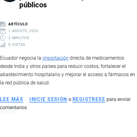
públicos
CÓMO
IMPACTA
LA
ARTÍCULO
ECONOMÍA,
1 AGOSTO, 2026
EL
3 MINUTOS
0 VISTAS
COMERCIO
EXTERIOR
Ecuador negocia la
importación
directa de medicamentos
Y
desde India y otros países para reducir costos, fortalecer el
LA
abastecimiento hospitalario y mejorar el acceso a fármacos en
INVERSIÓN
la red pública de salud.
LEE MÁS
SOBRE
INICIE SESIÓN
o
REGISTRESE
para enviar
comentarios
ECUADOR
AVANZA
CON
LA