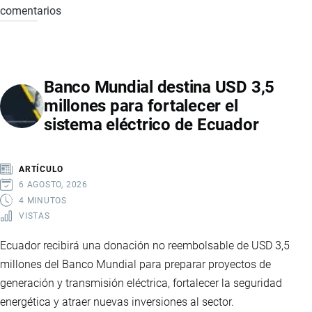
comentarios
EL
DESAFÍO
QUE
ENFRENTA
Banco Mundial destina USD 3,5
ECUADOR
millones para fortalecer el
ANTE
sistema eléctrico de Ecuador
LA
OFENSIVA
DE
ARTÍCULO
COLOMBIA
6 AGOSTO, 2026
Y
4 MINUTOS
VISTAS
PERÚ
CONTRA
Ecuador recibirá una donación no reembolsable de USD 3,5
EL
millones del Banco Mundial para preparar proyectos de
CRIMEN
generación y transmisión eléctrica, fortalecer la seguridad
ORGANIZADO
energética y atraer nuevas inversiones al sector.