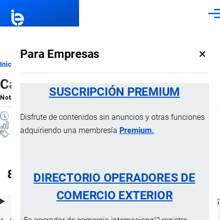
Pasar al contenido principal
Men
×
Para Empresas
Ruta
Inicio
Notas Explicativas del Sistema Armonizado
Sección XVII
Capítulo 89
de
SUSCRIPCIÓN PREMIUM
Nota Explicativa
por
Importaciones …
, 15 Julio, 2024
navegación
5 MINUTOS
Disfrute de contenidos sin anuncios y otras funciones
15 VISTAS
adquiriendo una membresía
Premium.
Notas Explicativas
Clasificación Arancelaria
89 Barcos y demás artefactos flotantes
DIRECTORIO OPERADORES DE
COMERCIO EXTERIOR
ÍNDICE DE CONTENIDOS