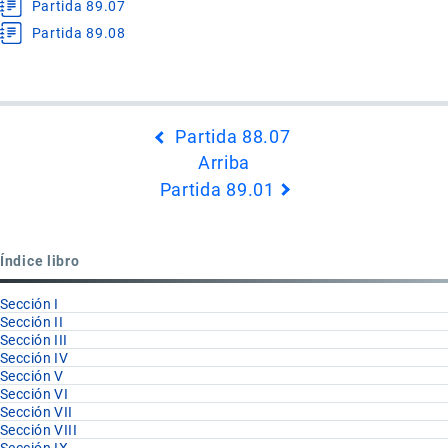
Partida 89.07
Partida 89.08
Enlaces
Partida 88.07
transversales
Arriba
de
Partida 89.01
Book
para
Capítulo
Índice libro
89
Sección I
Sección II
Sección III
Sección IV
Sección V
Sección VI
Sección VII
Sección VIII
Sección IX