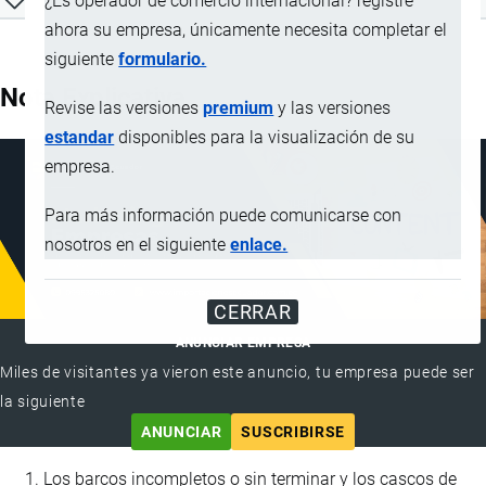
¿Es operador de comercio internacional? registre
ahora su empresa, únicamente necesita completar el
siguiente
formulario.
Nota Explicativa
Revise las versiones
premium
y las versiones
estandar
disponibles para la visualización de su
empresa.
Para más información puede comunicarse con
nosotros en el siguiente
enlace.
CERRAR
ANUNCIAR EMPRESA
Miles de visitantes ya vieron este anuncio, tu empresa puede ser
la siguiente
ANUNCIAR
SUSCRIBIRSE
Los barcos incompletos o sin terminar y los cascos de