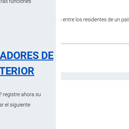
tras funciones
ales y conexas, realizadas entre los residentes de un país
RADORES DE
TERIOR
Español
 registre ahora su
 el siguiente