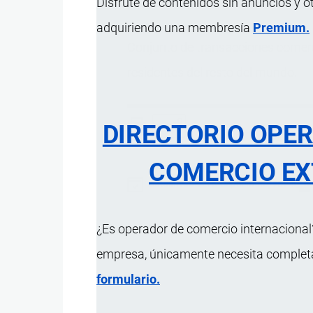
Disfrute de contenidos sin anuncios y o
adquiriendo una membresía
Premium.
Conjunto de transacciones comerci
residentes del resto del mundo.
DIRECTORIO OPE
COMERCIO EX
Actualizado el 8 Septiembre, 2024
¿Es operador de comercio internacional?
empresa, únicamente necesita completar
formulario.