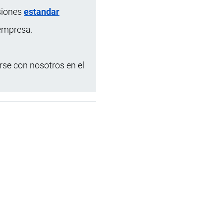
siones
estandar
 empresa.
se con nosotros en el