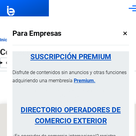
Pasar al contenido principal
Men
×
Para Empresas
Ruta
Inicio
Contacto
de
SUSCRIPCIÓN PREMIUM
navegación
Disfrute de contenidos sin anuncios y otras funciones
adquiriendo una membresía
Premium.
Av Amazonas 7-62 y Félix Valencia
Latacunga
ECUADOR
DIRECTORIO OPERADORES DE
COMERCIO EXTERIOR