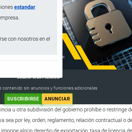
siones
estandar
 empresa.
se con nosotros en el
SUSCRIPCIÓN PREMIUM
e contenido sin anuncios y funciones adicionales
SUSCRIBIRSE
ANUNCIAR
incia u otra subdivisión del gobierno prohíbe o restringe d
ya sea por ley, orden, reglamento, relación contractual o d
o impone algún derecho de exportación, tasa de licencia d