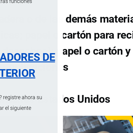
tras funciones
adera o de las demás materi
icas; papel o cartón para rec
 desechos); papel o cartón y
RADORES DE
aplicaciones
TERIOR
tarias Estados Unidos
 registre ahora su
 el siguiente