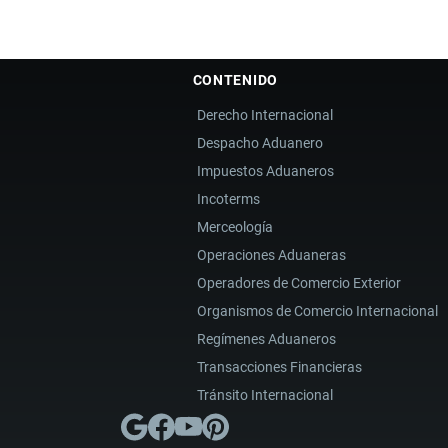
CONTENIDO
Derecho Internacional
Despacho Aduanero
Impuestos Aduaneros
Incoterms
Merceología
Operaciones Aduaneras
Operadores de Comercio Exterior
Organismos de Comercio Internacional
Regímenes Aduaneros
Transacciones Financieras
Tránsito Internacional