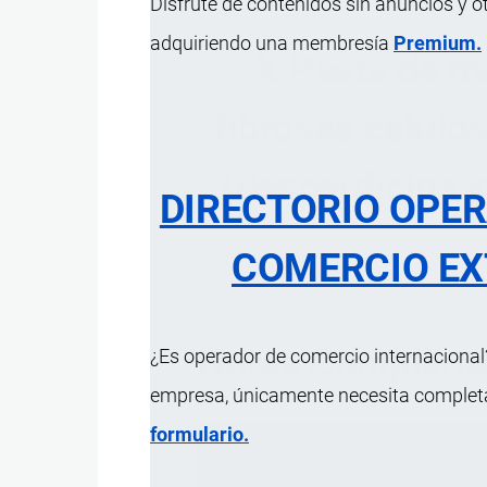
Disfrute de contenidos sin anuncios y o
adquiriendo una membresía
Premium.
X Pasta de m
fibrosas celulós
(desperdicios y
DIRECTORIO OPE
COMERCIO EX
Notas Complemen
¿Es operador de comercio internacional?
empresa, únicamente necesita completar
formulario.