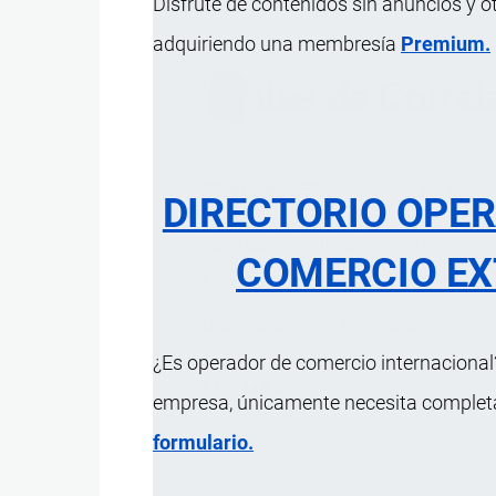
Disfrute de contenidos sin anuncios y o
adquiriendo una membresía
Premium.
Tablas de Correl
RECURSO
21 OCTUBRE, 2024
4
DIRECTORIO OPE
Las tablas I y II, así como los an
COMERCIO EX
Mundial de Aduanas
para reflejar
Codificación de Mercancías.
¿Es operador de comercio internacional?
LEE MÁS
SOBRE
empresa, únicamente necesita completar
TABLAS
formulario.
DE
CORRELACIÓN