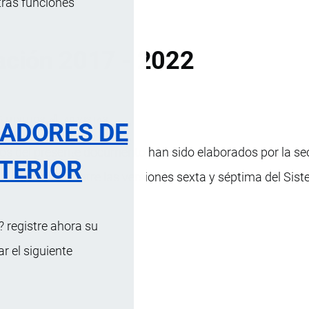
tras funciones
ación 2017 - 2022
5 MINUTOS
40 VISTAS
RADORES DE
exos del presente documento han sido elaborados por la se
TERIOR
 la correlación entre las versiones sexta y séptima del S
 registre ahora su
 el siguiente