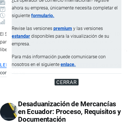
¿Es operador de comercio internacional? registre
ARTÍCULO
ahora su empresa, únicamente necesita completar el
3 JULIO, 2026
siguiente
formulario.
3 MINUTOS
14 VISTAS
Revise las versiones
premium
y las versiones
El SENAE impulsa el Estudio de Tiempos de Despacho (ETD)
estandar
disponibles para la visualización de su
para optimizar la
aduana
en Ecuador, reducir tiempos de
empresa.
liberación de carga y mejorar la eficiencia del
comercio exterior
.
Para más información puede comunicarse con
nosotros en el siguiente
enlace.
LEE MÁS
SOBRE
INICIE SESIÓN
o
REGISTRESE
para enviar
comentarios
SENAE
IMPULSA
CERRAR
EL
ESTUDIO
Desaduanización de Mercancías
DE
en Ecuador: Proceso, Requisitos y
TIEMPOS
Documentación
DE
DESPACHO