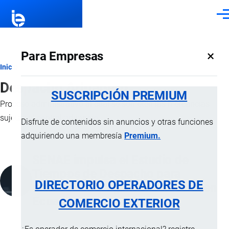
Pasar al contenido principal
Men
×
Para Empresas
Ruta
Inicio
Despacho Aduanero
de
SUSCRIPCIÓN PREMIUM
Proceso administrativo al cual se someten las mercancías
navegación
sujetas al
control aduanero
.
Disfrute de contenidos sin anuncios y otras funciones
adquiriendo una membresía
Premium.
SENAE impulsa el Estudio de
Tiempos de Despacho para
DIRECTORIO OPERADORES DE
modernizar y agilizar la aduana en
Ecuador
COMERCIO EXTERIOR