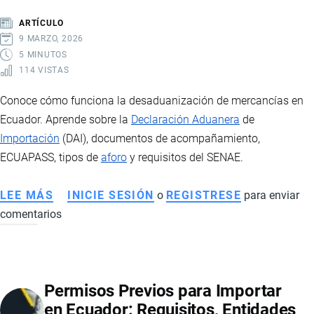
PARA
ARTÍCULO
MODERNIZAR
9 MARZO, 2026
Y
5 MINUTOS
114 VISTAS
AGILIZAR
LA
Conoce cómo funciona la desaduanización de mercancías en
ADUANA
Ecuador. Aprende sobre la
Declaración Aduanera
de
EN
Importación
(DAI), documentos de acompañamiento,
ECUADOR
ECUAPASS, tipos de
aforo
y requisitos del SENAE.
LEE MÁS
SOBRE
INICIE SESIÓN
o
REGISTRESE
para enviar
comentarios
DESADUANIZACIÓN
DE
MERCANCÍAS
EN
Permisos Previos para Importar
ECUADOR:
en Ecuador: Requisitos, Entidades
PROCESO,