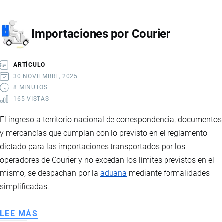
CON
PAGO
Importaciones por Courier
GARANTIZADO
ARTÍCULO
30 NOVIEMBRE, 2025
8 MINUTOS
165 VISTAS
El ingreso a territorio nacional de correspondencia, documentos
y mercancías que cumplan con lo previsto en el reglamento
dictado para las importaciones transportados por los
operadores de Courier y no excedan los límites previstos en el
mismo, se despachan por la
aduana
mediante formalidades
simplificadas.
LEE MÁS
SOBRE