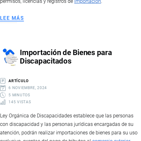
permisos, licencias y registros de
importación
.
LEE MÁS
SOBRE
IMPORTACIÓN
DE
EFECTOS
Importación de Bienes para
PERSONALES
Discapacitados
DE
VIAJEROS
ARTÍCULO
6 NOVIEMBRE, 2024
5 MINUTOS
145 VISTAS
Ley Orgánica de Discapacidades establece que las personas
con discapacidad y las personas jurídicas encargadas de su
atención, podrán realizar importaciones de bienes para su uso