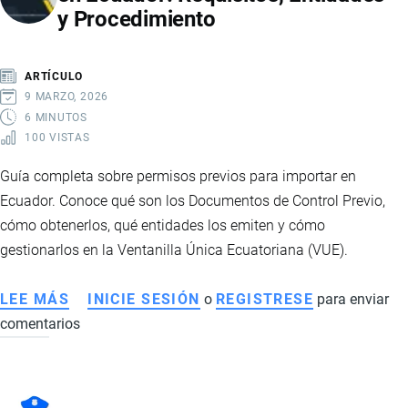
y Procedimiento
REQUISITOS
Y
DOCUMENTACIÓN
ARTÍCULO
9 MARZO, 2026
6 MINUTOS
100 VISTAS
Guía completa sobre permisos previos para importar en
Ecuador. Conoce qué son los Documentos de Control Previo,
cómo obtenerlos, qué entidades los emiten y cómo
gestionarlos en la Ventanilla Única Ecuatoriana (VUE).
LEE MÁS
SOBRE
INICIE SESIÓN
o
REGISTRESE
para enviar
comentarios
PERMISOS
PREVIOS
PARA
IMPORTAR