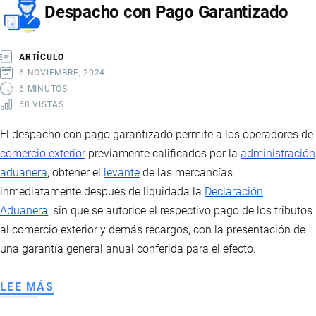
Despacho con Pago Garantizado
EN
ECUADOR:
REQUISITOS,
ARTÍCULO
ENTIDADES
6 NOVIEMBRE, 2024
Y
6 MINUTOS
68 VISTAS
PROCEDIMIENTO
El despacho con pago garantizado permite a los operadores de
comercio exterior
previamente calificados por la
administración
aduanera
, obtener el
levante
de las mercancías
inmediatamente después de liquidada la
Declaración
Aduanera
, sin que se autorice el respectivo pago de los tributos
al comercio exterior y demás recargos, con la presentación de
una garantía general anual conferida para el efecto.
LEE MÁS
SOBRE
DESPACHO