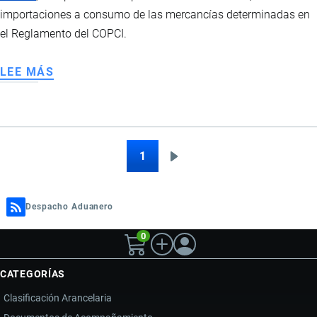
importaciones a consumo de las mercancías determinadas en
el Reglamento del COPCI.
LEE MÁS
SOBRE
IMPORTACIONES
LIBRES
DE
TRIBUTOS
1
Siguiente
Paginación
página
Despacho Aduanero
0
CATEGORÍAS
Clasificación Arancelaria