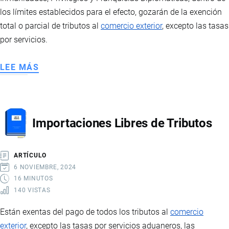
los límites establecidos para el efecto, gozarán de la exención
total o parcial de tributos al
comercio exterior
, excepto las tasas
por servicios.
LEE MÁS
SOBRE
PRIVILEGIOS
Y
FRANQUICIAS
Importaciones Libres de Tributos
DIPLOMÁTICAS
ARTÍCULO
6 NOVIEMBRE, 2024
16 MINUTOS
140 VISTAS
Están exentas del pago de todos los tributos al
comercio
exterior
, excepto las tasas por servicios aduaneros, las