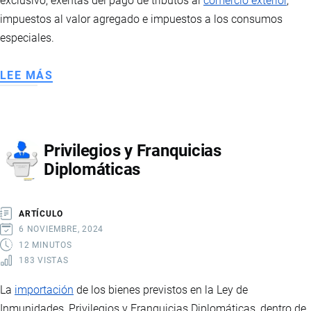
exclusivo, exentas del pago de tributos al
comercio exterior
,
impuestos al valor agregado e impuestos a los consumos
especiales.
LEE MÁS
SOBRE
IMPORTACIÓN
DE
BIENES
Privilegios y Franquicias
PARA
Diplomáticas
DISCAPACITADOS
ARTÍCULO
6 NOVIEMBRE, 2024
12 MINUTOS
183 VISTAS
La
importación
de los bienes previstos en la Ley de
Inmunidades, Privilegios y Franquicias Diplomáticas, dentro de