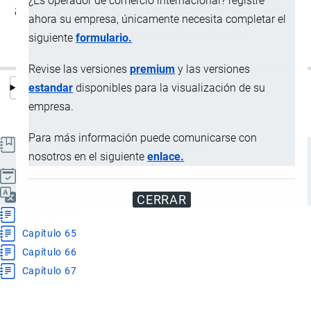
¿Es operador de comercio internacional? registre
artículos de plumas; flores artificiales;
ahora su empresa, únicamente necesita completar el
manufacturas de cabello
siguiente
formulario.
Revise las versiones
premium
y las versiones
estandar
disponibles para la visualización de su
empresa.
Para más información puede comunicarse con
Notas Explicativas del Sistema Armonizado
nosotros en el siguiente
enlace.
Actualizado el 13 Septiembre, 2024
Español
CERRAR
Capítulo 64
Capítulo 65
Capítulo 66
Capítulo 67