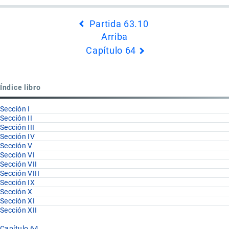
Enlaces
Partida 63.10
transversales
Arriba
de
Capítulo 64
Book
para
Sección
Índice libro
XII
Sección I
Sección II
Sección III
Sección IV
Sección V
Sección VI
Sección VII
Sección VIII
Sección IX
Sección X
Sección XI
Sección XII
Capítulo 64