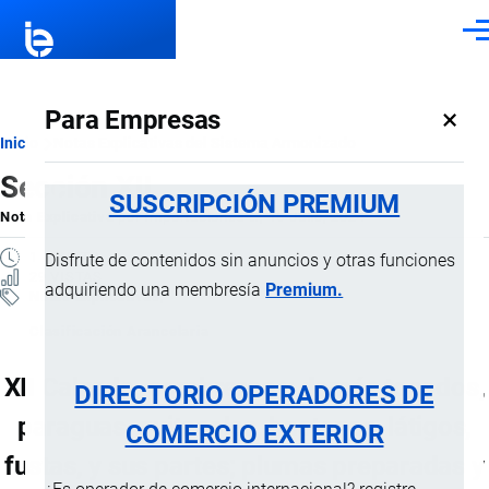
Pasar al contenido principal
Men
×
Para Empresas
Ruta
Inicio
Notas Explicativas del Sistema Armonizado
Sección XII
de
SUSCRIPCIÓN PREMIUM
Nota Explicativa
por
Importaciones …
, 15 Julio, 2024
navegación
1 MINUTO
Disfrute de contenidos sin anuncios y otras funciones
29 VISTAS
adquiriendo una membresía
Premium.
Notas Explicativas
Clasificación Arancelaria
XII Calzado, sombreros y demás tocados,
DIRECTORIO OPERADORES DE
paraguas, quitasoles, bastones, látigos,
COMERCIO EXTERIOR
fustas, y sus partes; plumas preparadas y