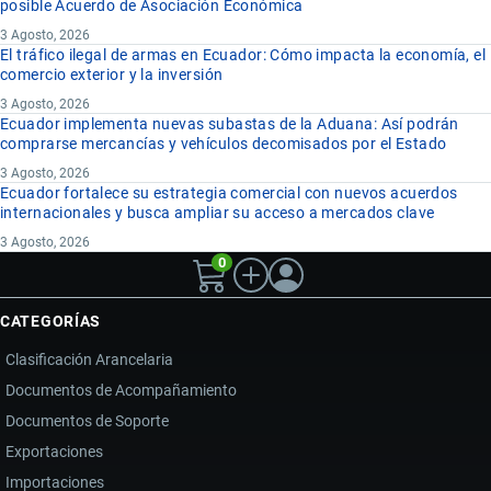
posible Acuerdo de Asociación Económica
3 Agosto, 2026
El tráfico ilegal de armas en Ecuador: Cómo impacta la economía, el
comercio exterior y la inversión
3 Agosto, 2026
Ecuador implementa nuevas subastas de la Aduana: Así podrán
comprarse mercancías y vehículos decomisados por el Estado
3 Agosto, 2026
Ecuador fortalece su estrategia comercial con nuevos acuerdos
internacionales y busca ampliar su acceso a mercados clave
3 Agosto, 2026
0
CATEGORÍAS
Clasificación Arancelaria
Documentos de Acompañamiento
Documentos de Soporte
Exportaciones
Importaciones