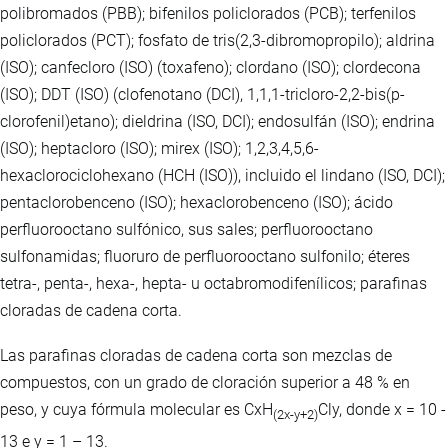
polibromados (PBB); bifenilos policlorados (PCB); terfenilos
policlorados (PCT); fosfato de tris(2,3-dibromopropilo); aldrina
(ISO); canfecloro (ISO) (toxafeno); clordano (ISO); clordecona
(ISO); DDT (ISO) (clofenotano (DCI), 1,1,1-tricloro-2,2-bis(p-
clorofenil)etano); dieldrina (ISO, DCI); endosulfán (ISO); endrina
(ISO); heptacloro (ISO); mirex (ISO); 1,2,3,4,5,6-
hexaclorociclohexano (HCH (ISO)), incluido el lindano (ISO, DCI);
pentaclorobenceno (ISO); hexaclorobenceno (ISO); ácido
perfluorooctano sulfónico, sus sales; perfluorooctano
sulfonamidas; fluoruro de perfluorooctano sulfonilo; éteres
tetra-, penta-, hexa-, hepta- u octabromodifenílicos; parafinas
cloradas de cadena corta.
Las parafinas cloradas de cadena corta son mezclas de
compuestos, con un grado de cloración superior a 48 % en
peso, y cuya fórmula molecular es CxH
Cly, donde x = 10 -
(2x-y+2)
13 e y = 1 – 13.