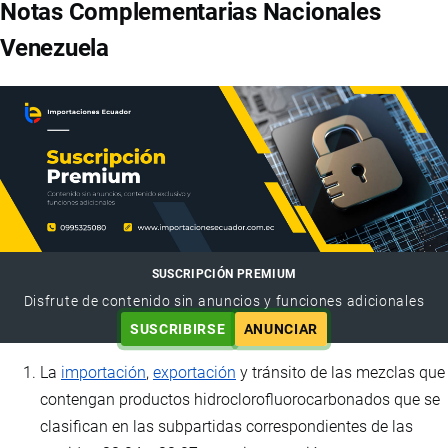
Notas Complementarias Nacionales
Venezuela
SUSCRIPCIÓN PREMIUM
Disfrute de contenido sin anuncios y funciones adicionales
SUSCRIBIRSE
ANUNCIAR
La
importación
,
exportación
y tránsito de las mezclas que
contengan productos hidroclorofluorocarbonados que se
clasifican en las subpartidas correspondientes de las