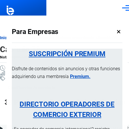
Pasar al contenido principal
Men
×
Para Empresas
Ruta
Inicio
Notas Explicativas del Sistema Armonizado
Sección VI
Capítulo 38
de
SUSCRIPCIÓN PREMIUM
Nota Explicativa
por
Importaciones …
, 15 Julio, 2024
navegación
12 MINUTOS
Disfrute de contenidos sin anuncios y otras funciones
26 VISTAS
adquiriendo una membresía
Premium.
Notas Explicativas
Clasificación Arancelaria
38 Productos diversos de las industrias
DIRECTORIO OPERADORES DE
químicas
COMERCIO EXTERIOR
ÍNDICE DE CONTENIDOS