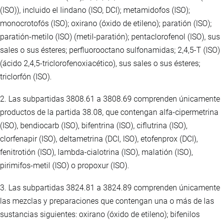
(ISO)), incluido el lindano (ISO, DCI); metamidofos (ISO);
monocrotofós (ISO); oxirano (óxido de etileno); paratión (ISO);
paratión-metilo (ISO) (metil-paratión); pentaclorofenol (ISO), sus
sales o sus ésteres; perfluorooctano sulfonamidas; 2,4,5-T (ISO)
(ácido 2,4,5-triclorofenoxiacético), sus sales o sus ésteres;
triclorfón (ISO).
2. Las subpartidas 3808.61 a 3808.69 comprenden únicamente
productos de la partida 38.08, que contengan alfa-cipermetrina
(ISO), bendiocarb (ISO), bifentrina (ISO), ciflutrina (ISO),
clorfenapir (ISO), deltametrina (DCI, ISO), etofenprox (DCI),
fenitrotión (ISO), lambda-cialotrina (ISO), malatión (ISO),
pirimifos-metil (ISO) o propoxur (ISO).
3. Las subpartidas 3824.81 a 3824.89 comprenden únicamente
las mezclas y preparaciones que contengan una o más de las
sustancias siguientes: oxirano (óxido de etileno); bifenilos