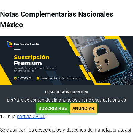
Notas Complementarias Nacionales
México
SUSCRIPCIÓN PREMIUM
Disfrute de contenido sin anuncios y funciones adicionales
SUSCRIBIRSE
ANUNCIAR
1.
En la
partida 38.01
:
Se clasifican los desperdicios y desechos de manufacturas; así