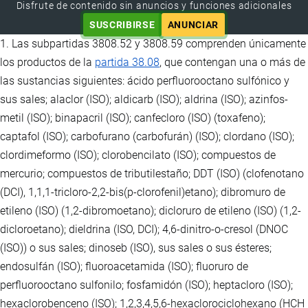
Disfrute de contenido sin anuncios y funciones adicionales
SUSCRIBIRSE
ANUNCIAR
1. Las subpartidas 3808.52 y 3808.59 comprenden únicamente
los productos de la
partida 38.08
, que contengan una o más de
las sustancias siguientes: ácido perfluorooctano sulfónico y
sus sales; alaclor (ISO); aldicarb (ISO); aldrina (ISO); azinfos-
metil (ISO); binapacril (ISO); canfecloro (ISO) (toxafeno);
captafol (ISO); carbofurano (carbofurán) (ISO); clordano (ISO);
clordimeformo (ISO); clorobencilato (ISO); compuestos de
mercurio; compuestos de tributilestaño; DDT (ISO) (clofenotano
(DCI), 1,1,1-tricloro-2,2-bis(p-clorofenil)etano); dibromuro de
etileno (ISO) (1,2-dibromoetano); dicloruro de etileno (ISO) (1,2-
dicloroetano); dieldrina (ISO, DCI); 4,6-dinitro-o-cresol (DNOC
(ISO)) o sus sales; dinoseb (ISO), sus sales o sus ésteres;
endosulfán (ISO); fluoroacetamida (ISO); fluoruro de
perfluorooctano sulfonilo; fosfamidón (ISO); heptacloro (ISO);
hexaclorobenceno (ISO); 1,2,3,4,5,6-hexaclorociclohexano (HCH