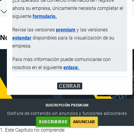
¿Es operador de comercio internacional? registre
ahora su empresa, únicamente necesita completar el
siguiente
formulario.
Revise las versiones
premium
y las versiones
Nota Explicativa
estandar
disponibles para la visualización de su
empresa.
Para más información puede comunicarse con
nosotros en el siguiente
enlace.
CERRAR
SUSCRIPCIÓN PREMIUM
Disfrute de contenido sin anuncios y funciones adicionales
SUSCRIBIRSE
ANUNCIAR
1. Este Capítulo no comprende: