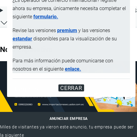
¿Es operador de comercio internacional? registre
ahora su empresa, únicamente necesita completar el
ÍNDICE DE CONTENIDOS
siguiente
formulario.
Revise las versiones
premium
y las versiones
estandar
disponibles para la visualización de su
empresa.
Nota Explicativa
Para más información puede comunicarse con
nosotros en el siguiente
enlace.
CERRAR
ANUNCIAR EMPRESA
Miles de visitantes ya vieron este anuncio, tu empresa puede ser
la siguiente