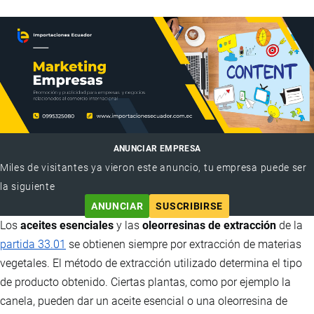
ANUNCIAR EMPRESA
Miles de visitantes ya vieron este anuncio, tu empresa puede ser
la siguiente
ANUNCIAR
SUSCRIBIRSE
Los
aceites esenciales
y las
oleorresinas de extracción
de la
partida 33.01
se obtienen siempre por extracción de materias
vegetales. El método de extracción utilizado determina el tipo
de producto obtenido. Ciertas plantas, como por ejemplo la
canela, pueden dar un aceite esencial o una oleorresina de