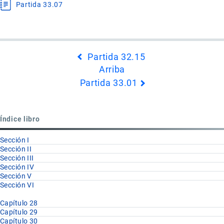
Partida 33.07
Enlaces
Partida 32.15
transversales
Arriba
de
Partida 33.01
Book
para
Capítulo
Índice libro
33
Sección I
Sección II
Sección III
Sección IV
Sección V
Sección VI
Capítulo 28
Capítulo 29
Capítulo 30