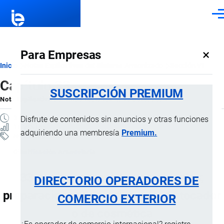
Pasar al contenido principal
Men
×
Para Empresas
Ruta
Inicio
Notas Explicativas del Sistema Armonizado
Sección VI
Capítulo 33
de
SUSCRIPCIÓN PREMIUM
Nota Explicativa
por
Importaciones …
, 15 Julio, 2024
navegación
3 MINUTOS
Disfrute de contenidos sin anuncios y otras funciones
16 VISTAS
adquiriendo una membresía
Premium.
Notas Explicativas
Clasificación Arancelaria
33 Aceites esenciales y resinoides;
DIRECTORIO OPERADORES DE
preparaciones de perfumería, de tocador
COMERCIO EXTERIOR
o de cosmética