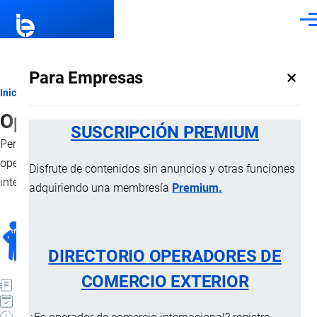
Pasar al contenido principal
Men
×
Para Empresas
Ruta
Inicio
Operadores de Comercio Exterior
de
SUSCRIPCIÓN PREMIUM
Personas naturales o jurídicas que interactúan informática y
navegación
operativamente con la
Administración Aduanera
en el tráfico
Disfrute de contenidos sin anuncios y otras funciones
internacional de mercancías.
adquiriendo una membresía
Premium.
Operadores de Courier
DIRECTORIO OPERADORES DE
COMERCIO EXTERIOR
ARTÍCULO
6 NOVIEMBRE, 2024