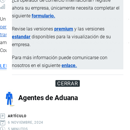
¿Es operador de comercio internacional? registre
2 MINUTOS
32 VISTAS
ahora su empresa, únicamente necesita completar el
siguiente
formulario.
Un
operador de Courier
establecido legalmente en el país como
persona
jurídica privada o pública, presta sus servicios de
Revise las versiones
premium
y las versiones
transporte
internacional por vía aérea de mercancías
estandar
disponibles para la visualización de su
amparadas en el régimen de excepción Mensajería Acelerada o
empresa.
Courier bajo autorización de la
administración aduanera
.
Para más información puede comunicarse con
nosotros en el siguiente
enlace.
LEE MÁS
SOBRE
OPERADORES
DE
CERRAR
COURIER
Agentes de Aduana
ARTÍCULO
6 NOVIEMBRE, 2024
5 MINUTOS