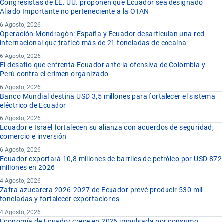
Congresistas de EE. UU. proponen que Ecuador sea designado
procederá a notificar por correo electrónico al usuario que su
Aliado Importante no perteneciente a la OTAN
Únicamente
los operadores de
comercio exterior
que
empresa ha sido registrada y en su
perfil
en la sección
6 Agosto, 2026
interactúan
operativa y sistemáticamente con la Autoridad
Operación Mondragón: España y Ecuador desarticulan una red
negocios, se mostrará en enlace que lo llevará la perfil de
Aduanera o requieran autorización de entidades estatales
internacional que traficó más de 21 toneladas de cocaína
negocio en el cual el usuario puede completar la información
para sus funciones.
6 Agosto, 2026
de la empresa.
El desafío que enfrenta Ecuador ante la ofensiva de Colombia y
Perú contra el crimen organizado
Autorización Administrativa.
Documento otorgado por la
Si la documentación adjuntada a la solicitud no es válida,
se
6 Agosto, 2026
autoridad local o estatal en el cual se autoriza el
Banco Mundial destina USD 3,5 millones para fortalecer el sistema
procederá a notificar por correo electrónico al usuario que su
desarrollo de sus operaciones. (Ejemplos: Permiso de
eléctrico de Ecuador
solicitud ha sido rechazada recalcando las inconsistencias
funcionamiento, Patente,
Resolución
Administrativa).
6 Agosto, 2026
encontradas, y en el caso de que así lo considere, el usuario
Ecuador e Israel fortalecen su alianza con acuerdos de seguridad,
comercio e inversión
podrá volver a enviar otra solicitud.
6 Agosto, 2026
Ecuador exportará 10,8 millones de barriles de petróleo por USD 872
millones en 2026
4 Agosto, 2026
Zafra azucarera 2026-2027 de Ecuador prevé producir 530 mil
toneladas y fortalecer exportaciones
4 Agosto, 2026
Economía de Ecuador crece en 2026 impulsada por consumo