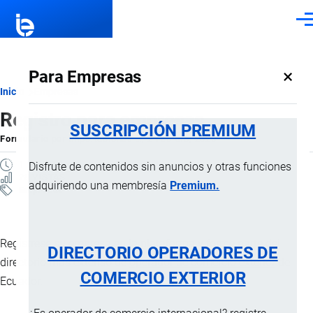
Pasar al contenido principal
Men
×
Para Empresas
Ruta
Inicio
Empresas
Registro para empresas
de
SUSCRIPCIÓN PREMIUM
Formulario
por
Importaciones …
, 2 Febrero, 2026
navegación
1 MINUTO
Disfrute de contenidos sin anuncios y otras funciones
28 VISTAS
adquiriendo una membresía
Premium.
Empresas
Registrese su empresa en la plataforma y forme parte del
DIRECTORIO OPERADORES DE
directorio más extenso de
operador de comercio exterior
de
COMERCIO EXTERIOR
Ecuador.