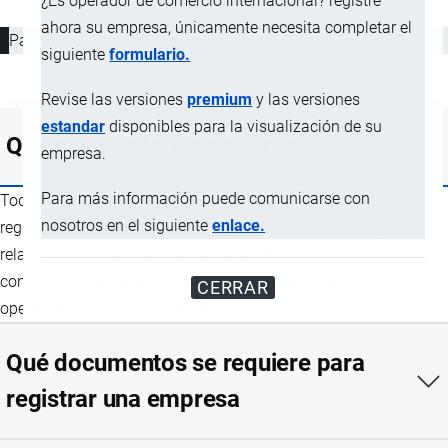
¿Es operador de comercio internacional? registre
ahora su empresa, únicamente necesita completar el
Para registrar su empresa es necesario que
inicie sesión.
siguiente
formulario.
Revise las versiones
premium
y las versiones
estandar
disponibles para la visualización de su
Quienes pueden registrarse
empresa.
Para más información puede comunicarse con
Todos los usuarios registrados en la plataforma pueden
nosotros en el siguiente
enlace.
registrar cualquier
operador de comercio exterior
o negocio
relacionado al
tránsito internacional
de mercancías que cuente
con la documentación legal respectiva que ampare sus
CERRAR
operaciones y funcionamiento.
Qué documentos se requiere para
registrar una empresa