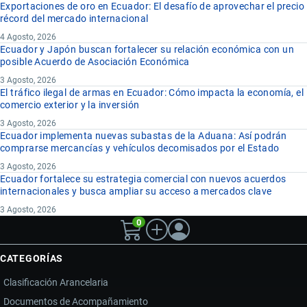
Exportaciones de oro en Ecuador: El desafío de aprovechar el precio
récord del mercado internacional
4 Agosto, 2026
Ecuador y Japón buscan fortalecer su relación económica con un
posible Acuerdo de Asociación Económica
3 Agosto, 2026
El tráfico ilegal de armas en Ecuador: Cómo impacta la economía, el
comercio exterior y la inversión
3 Agosto, 2026
Ecuador implementa nuevas subastas de la Aduana: Así podrán
comprarse mercancías y vehículos decomisados por el Estado
3 Agosto, 2026
Ecuador fortalece su estrategia comercial con nuevos acuerdos
internacionales y busca ampliar su acceso a mercados clave
3 Agosto, 2026
0
CATEGORÍAS
Clasificación Arancelaria
Documentos de Acompañamiento