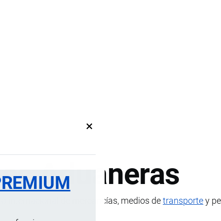
×
nes Aduaneras
PREMIUM
to internacional
de mercancías, medios de
transporte
y pe