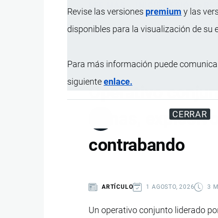
LEE MÁS
SOBRE
INICIE SESIÓN
o
RE
Revise las versiones
premium
y las ver
ECUADOR
disponibles para la visualización de su
IMPLEMENTA
NUEVAS
SUBASTAS
Para más información puede comunicar
DE
siguiente
enlace.
LA
Operativo conjunt
ADUANA:
ASÍ
armas, explosivo
CERRAR
PODRÁN
COMPRARSE
contrabando
MERCANCÍAS
Y
VEHÍCULOS
ARTÍCULO
1 AGOSTO, 2026
3 
DECOMISADOS
POR
Un operativo conjunto liderado por
EL