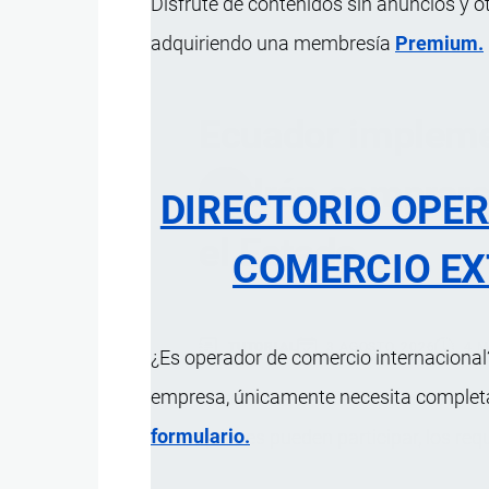
Disfrute de contenidos sin anuncios y o
adquiriendo una membresía
Premium.
Ecuador impleme
podrán comprars
DIRECTORIO OPE
el Estado
COMERCIO EX
TUTORIAL
3 AGOSTO, 2026
4 
¿Es operador de comercio internacional?
empresa, únicamente necesita completar
La reforma al COPCI permite al S
formulario.
quiénes pueden participar, los re