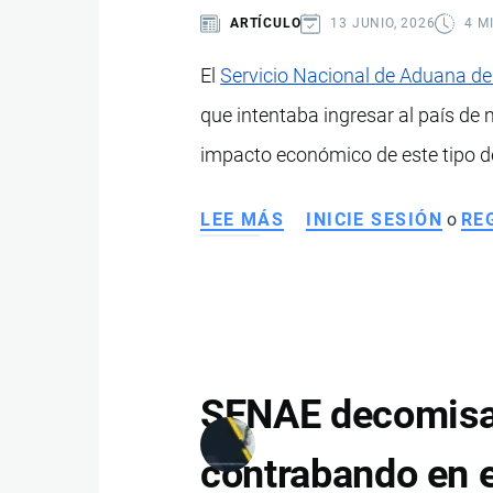
ARTÍCULO
13 JUNIO, 2026
4 M
CONTRABANDO
EN
El
Servicio Nacional de Aduana de
QUITO
que intentaba ingresar al país de m
impacto económico de este tipo de
LEE MÁS
SOBRE
INICIE SESIÓN
o
RE
SENAE
DECOMISA
CAMISETAS
FALSIFICADAS
DE
LA
SENAE decomisa 
SELECCIÓN
DE
contrabando en e
ECUADOR