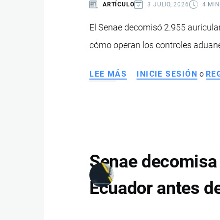
ARTÍCULO
3 JULIO, 2026
4 MI
EN
OPERATIVO
El Senae decomisó 2.955 auricula
CONTRA
cómo operan los controles aduaner
EL
NARCOTRÁFICO
LEE MÁS
SOBRE
INICIE SESIÓN
o
RE
ADUANA
DE
ECUADOR
DECOMISA
CASI
3.000
Senae decomisa c
AURICULARES
EN
Ecuador antes d
OPERATIVO
CONTRA
EL