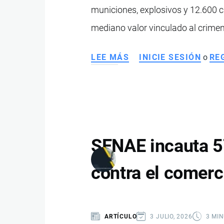
municiones, explosivos y 12.600 ci
ESTADO
mediano valor vinculado al crime
LEE MÁS
SOBRE
INICIE SESIÓN
o
RE
OPERATIVO
CONJUNTO
EN
EL
NORTE
DE
SENAE incauta 5
QUITO
PERMITIÓ
contra el comerc
INCAUTAR
ARMAS,
EXPLOSIVOS
ARTÍCULO
3 JULIO, 2026
3 MI
Y