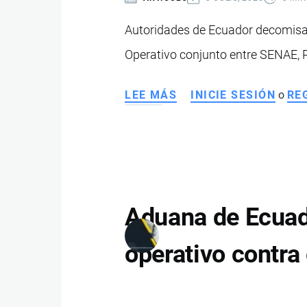
ILEGAL
EN
Autoridades de Ecuador decomisar
ECUADOR
Operativo conjunto entre SENAE, Pol
LEE MÁS
SOBRE
INICIE SESIÓN
o
RE
INCAUTAN
MÁS
DE
51
KG
DE
Aduana de Ecuad
KETAMINA
EN
operativo contra
FRONTERA
DE
ECUADOR