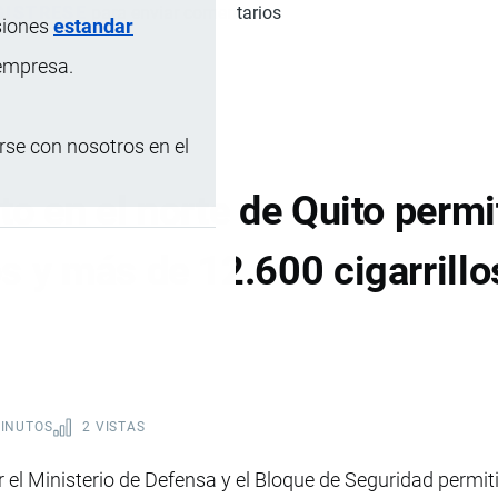
GISTRESE
para enviar comentarios
siones
estandar
 empresa.
se con nosotros en el
o en el norte de Quito permi
s y más de 12.600 cigarrillo
MINUTOS
2 VISTAS
 el Ministerio de Defensa y el Bloque de Seguridad permit