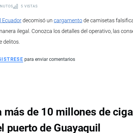
INUTOS
5 VISTAS
l Ecuador
decomisó un
cargamento
de camisetas falsific
anera ilegal. Conozca los detalles del operativo, las conse
 delitos.
GISTRESE
para enviar comentarios
más de 10 millones de cigar
l puerto de Guayaquil