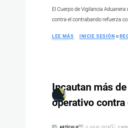
MÁS
El Cuerpo de Vigilancia Aduaner
DE
contra el contrabando refuerza con
12.600
CIGARRILLOS
DE
LEE MÁS
SOBRE
INICIE SESIÓN
o
RE
CONTRABANDO
SENAE
INCAUTA
57.600
CERVEZAS
DE
CONTRABANDO
Incautan más de 
EN
OPERATIVO
operativo contra 
CONTRA
EL
COMERCIO
ARTÍCULO
3 JULIO, 2026
3 MI