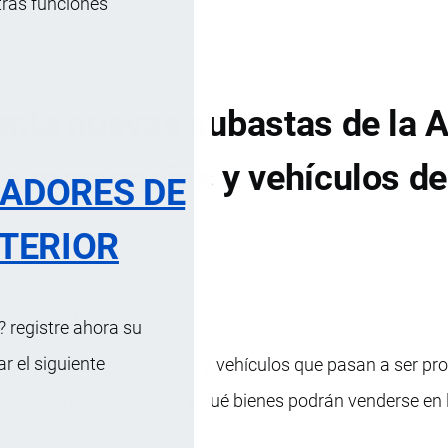
tras funciones
nta nuevas subastas de la A
e mercancías y vehículos d
RADORES DE
TERIOR
MINUTOS
1 VISTAS
 registre ahora su
 el siguiente
enae subastar mercancías y vehículos que pasan a ser pr
quisitos, el procedimiento y qué bienes podrán venderse en