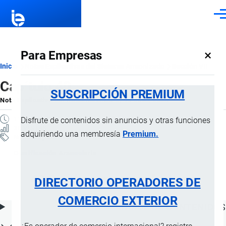
Pasar al contenido principal
Men
×
Para Empresas
Ruta
Inicio
Notas Explicativas del Sistema Armonizado
Sección VII
Capítulo 40
de
SUSCRIPCIÓN PREMIUM
Nota Explicativa
por
Importaciones …
, 15 Julio, 2024
navegación
11 MINUTOS
Disfrute de contenidos sin anuncios y otras funciones
35 VISTAS
adquiriendo una membresía
Premium.
Notas Explicativas
Clasificación Arancelaria
40 Caucho y sus manufacturas
DIRECTORIO OPERADORES DE
COMERCIO EXTERIOR
ÍNDICE DE CONTENIDOS