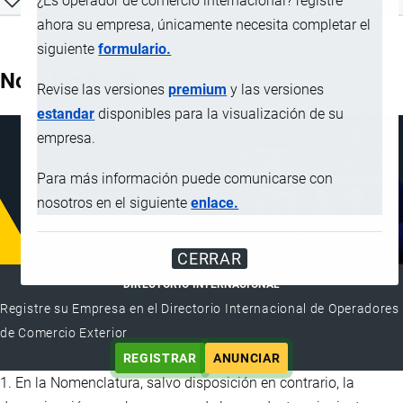
¿Es operador de comercio internacional? registre
ahora su empresa, únicamente necesita completar el
siguiente
formulario.
Nota Explicativa
Revise las versiones
premium
y las versiones
estandar
disponibles para la visualización de su
empresa.
Para más información puede comunicarse con
nosotros en el siguiente
enlace.
CERRAR
DIRECTORIO INTERNACIONAL
Registre su Empresa en el Directorio Internacional de Operadores
de Comercio Exterior
REGISTRAR
ANUNCIAR
1. En la Nomenclatura, salvo disposición en contrario, la