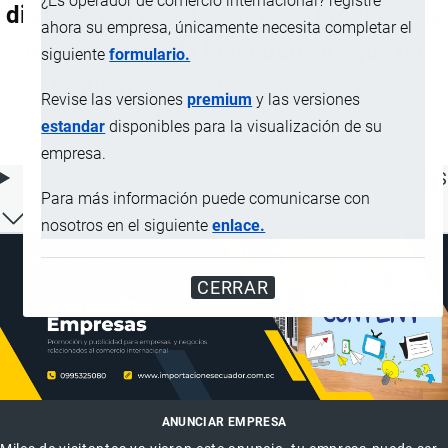
¿Es operador de comercio internacional? registre
dispositivos adecuados para modificar la
ahora su empresa, únicamente necesita completar el
temperatura y la humedad, aunque no
siguiente
formulario.
regulen separadamente el grado
Revise las versiones
premium
y las versiones
higrométrico
estandar
disponibles para la visualización de su
empresa.
ÍNDICE DE CONTENIDOS
Para más información puede comunicarse con
nosotros en el siguiente
enlace.
CERRAR
ANUNCIAR EMPRESA