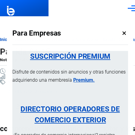
Pasar al contenido principal
Men
×
Para Empresas
Ruta
Inicio
Notas Explicativas del Sistema Armonizado
Sección XVI
Ca
Partida 84.15
de
SUSCRIPCIÓN PREMIUM
Nota Explicativa
por
Importaciones …
, 21 Julio, 2024
navegación
7 MINUTOS
Disfrute de contenidos sin anuncios y otras funciones
87 VISTAS
adquiriendo una membresía
Premium.
Notas Explicativas
Clasificación Arancelaria
84.15 Máquinas y aparatos para
DIRECTORIO OPERADORES DE
acondicionamiento de aire que
COMERCIO EXTERIOR
comprendan un ventilador con motor y los