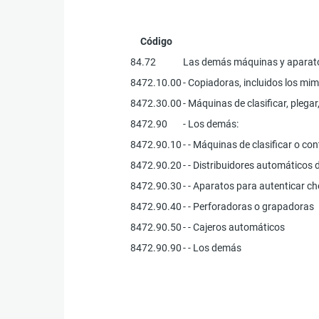
Código
84.72
Las demás máquinas y aparatos 
8472.10.00
- Copiadoras, incluidos los mi
8472.30.00
- Máquinas de clasificar, plega
8472.90
- Los demás:
8472.90.10
- - Máquinas de clasificar o co
8472.90.20
- - Distribuidores automáticos 
8472.90.30
- - Aparatos para autenticar c
8472.90.40
- - Perforadoras o grapadoras
8472.90.50
- - Cajeros automáticos
8472.90.90
- - Los demás