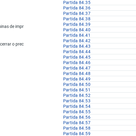
Partida 84.35
Partida 84.36
Partida 84.37
Designación de la Mercancía
Partida 84.38
Partida 84.39
as de imprimir direcciones, distribuidores automáticos de billetes de b
Partida 84.40
Partida 84.41
Partida 84.42
 cerrar o precintar correspondencia y máquinas de colocar u obliterar sell
Partida 84.43
Partida 84.44
Partida 84.45
Partida 84.46
Partida 84.47
Partida 84.48
Partida 84.49
Partida 84.50
Partida 84.51
Partida 84.52
Partida 84.53
Partida 84.54
Partida 84.55
Partida 84.56
Partida 84.57
Partida 84.58
Partida 84.59