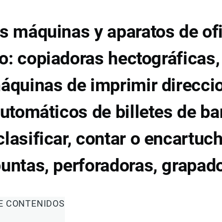
 máquinas y aparatos de of
o: copiadoras hectográficas,
quinas de imprimir direcci
automáticos de billetes de ba
lasificar, contar o encartuc
ntas, perforadoras, grapad
DE CONTENIDOS