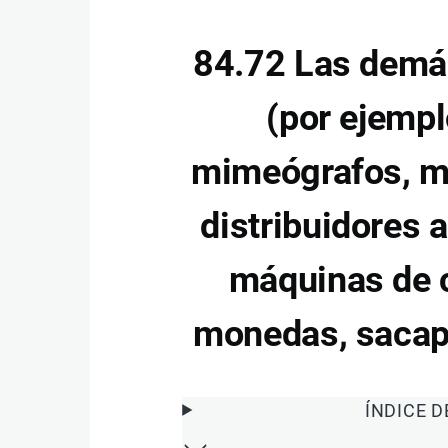
84.72 Las demás
(por ejempl
mimeógrafos, má
distribuidores 
máquinas de c
monedas, sacapu
ÍNDICE 