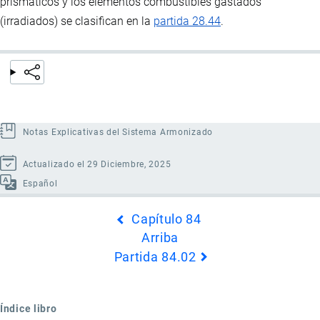
prismáticos y los elementos combustibles gastados
(irradiados) se clasifican en la
partida 28.44
.
Notas Explicativas del Sistema Armonizado
Actualizado el 29 Diciembre, 2025
Español
Enlaces
Capítulo 84
transversales
Arriba
de
Partida 84.02
Book
para
Partida
Índice libro
84.01