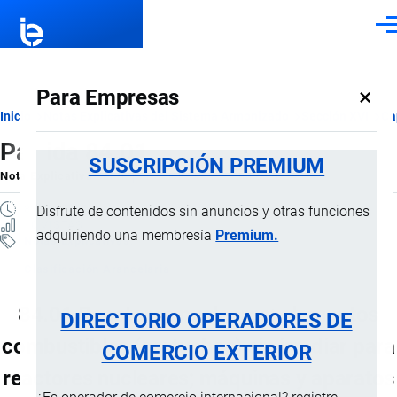
Pasar al contenido principal
Men
×
Para Empresas
Ruta
Inicio
Notas Explicativas del Sistema Armonizado
Sección XVI
Ca
Partida 84.01
de
SUSCRIPCIÓN PREMIUM
Nota Explicativa
por
Importaciones …
, 21 Julio, 2024
navegación
8 MINUTOS
Disfrute de contenidos sin anuncios y otras funciones
10 VISTAS
adquiriendo una membresía
Premium.
Notas Explicativas
Clasificación Arancelaria
84.01 Reactores nucleares; elementos
DIRECTORIO OPERADORES DE
combustibles (cartuchos) sin irradiar para
COMERCIO EXTERIOR
reactores nucleares; máquinas y aparatos