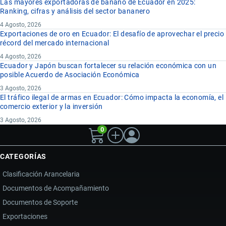
Las mayores exportadoras de banano de Ecuador en 2025:
Ranking, cifras y análisis del sector bananero
4 Agosto, 2026
Exportaciones de oro en Ecuador: El desafío de aprovechar el precio
récord del mercado internacional
4 Agosto, 2026
Ecuador y Japón buscan fortalecer su relación económica con un
posible Acuerdo de Asociación Económica
3 Agosto, 2026
El tráfico ilegal de armas en Ecuador: Cómo impacta la economía, el
comercio exterior y la inversión
3 Agosto, 2026
0
CATEGORÍAS
Clasificación Arancelaria
Documentos de Acompañamiento
Documentos de Soporte
Exportaciones