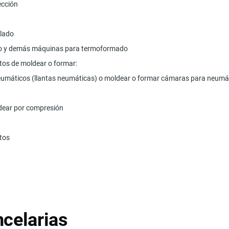
ección
plado
ío y demás máquinas para termoformado
os de moldear o formar:
neumáticos (llantas neumáticas) o moldear o formar cámaras para neumá
oldear por compresión
tos
celarias