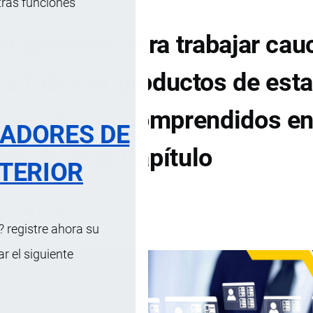
tras funciones
 aparatos para trabajar cau
ra fabricar productos de est
presados ni comprendidos en
RADORES DE
rte de este Capítulo
TERIOR
DE CONTENIDOS
 registre ahora su
 el siguiente