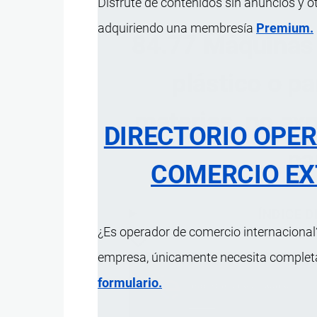
Disfrute de contenidos sin anuncios y o
adquiriendo una membresía
Premium.
84.77 Máquinas y
plástico o pa
materias, no ex
DIRECTORIO OPE
pa
COMERCIO EX
ÍNDICE 
¿Es operador de comercio internacional?
empresa, únicamente necesita completar
formulario.