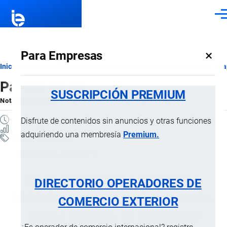
Pasar al contenido principal
Men
×
Para Empresas
Ruta
Inicio
Notas Explicativas del Sistema Armonizado
Sección XVI
Ca
Partida 84.67
de
SUSCRIPCIÓN PREMIUM
Nota Explicativa
por
Importaciones …
, 22 Julio, 2024
navegación
5 MINUTOS
Disfrute de contenidos sin anuncios y otras funciones
62 VISTAS
adquiriendo una membresía
Premium.
Notas Explicativas
Clasificación Arancelaria
84.67 Herramientas neumáticas,
DIRECTORIO OPERADORES DE
hidráulicas o con motor incorporado,
COMERCIO EXTERIOR
incluso eléctrico, de uso manual