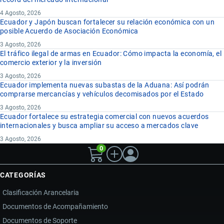
4 Agosto, 2026
Ecuador y Japón buscan fortalecer su relación económica con un
posible Acuerdo de Asociación Económica
3 Agosto, 2026
El tráfico ilegal de armas en Ecuador: Cómo impacta la economía, el
comercio exterior y la inversión
3 Agosto, 2026
Ecuador implementa nuevas subastas de la Aduana: Así podrán
comprarse mercancías y vehículos decomisados por el Estado
3 Agosto, 2026
Ecuador fortalece su estrategia comercial con nuevos acuerdos
internacionales y busca ampliar su acceso a mercados clave
3 Agosto, 2026
0
CATEGORÍAS
Clasificación Arancelaria
Documentos de Acompañamiento
Documentos de Soporte