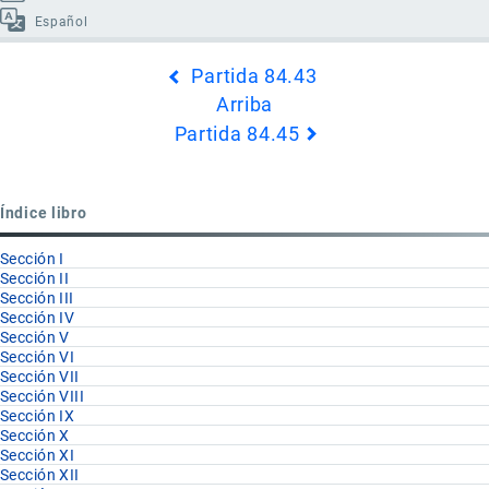
Español
Enlaces
Partida 84.43
transversales
Arriba
de
Partida 84.45
Book
para
Partida
Índice libro
84.44
Sección I
Sección II
Sección III
Sección IV
Sección V
Sección VI
Sección VII
Sección VIII
Sección IX
Sección X
Sección XI
Sección XII