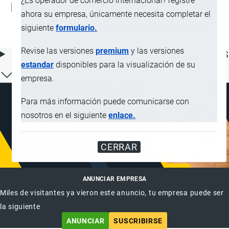
¿Es operador de comercio internacional? registre
lingoteras), carburos metálicos, vidrio,
ahora su empresa, únicamente necesita completar el
materia mineral, caucho o plástico
siguiente
formulario.
Revise las versiones
premium
y las versiones
ÍNDICE DE CONTENIDOS
estandar
disponibles para la visualización de su
empresa.
Para más información puede comunicarse con
nosotros en el siguiente
enlace.
CERRAR
ANUNCIAR EMPRESA
Miles de visitantes ya vieron este anuncio, tu empresa puede ser
la siguiente
ANUNCIAR
SUSCRIBIRSE