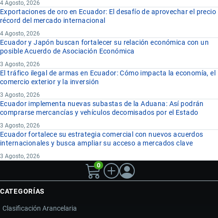
4 Agosto, 2026
Exportaciones de oro en Ecuador: El desafío de aprovechar el precio
récord del mercado internacional
4 Agosto, 2026
Ecuador y Japón buscan fortalecer su relación económica con un
posible Acuerdo de Asociación Económica
3 Agosto, 2026
El tráfico ilegal de armas en Ecuador: Cómo impacta la economía, el
comercio exterior y la inversión
3 Agosto, 2026
Ecuador implementa nuevas subastas de la Aduana: Así podrán
comprarse mercancías y vehículos decomisados por el Estado
3 Agosto, 2026
Ecuador fortalece su estrategia comercial con nuevos acuerdos
internacionales y busca ampliar su acceso a mercados clave
3 Agosto, 2026
0
CATEGORÍAS
Clasificación Arancelaria