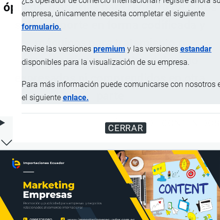
¿Es operador de comercio internacional? registre ahora s
ópticos, máquinas para registro de datos
empresa, únicamente necesita completar el siguiente
sobre soporte en forma codificada y
formulario.
máquinas para tratamiento o
Revise las versiones
premium
y las versiones
estandar
procesamiento de estos datos, no
disponibles para la visualización de su empresa.
expresados ni comprendidos en otra
Para más información puede comunicarse con nosotros 
parte
el siguiente
enlace.
ÍNDICE DE CONTENIDOS
CERRAR