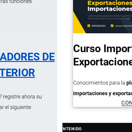
tras funciones
ones
Curso Impor
RADORES DE
Exportacion
ón y desarrollo de
TERIOR
Conocimientos para la
pl
MÁS
importaciones y exporta
 registre ahora su
CO
 el siguiente
CONTENIDO