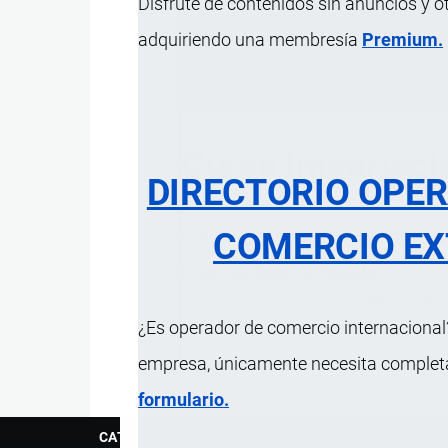
Disfrute de contenidos sin anuncios y o
adquiriendo una membresía
Premium.
Curso Importaci
DIRECTORIO OPE
Conocimiento para la
planificaci
COMERCIO EX
importaciones a Ecuador.
CONOCER 
¿Es operador de comercio internacional?
empresa, únicamente necesita completar
formulario.
CATEGORÍAS