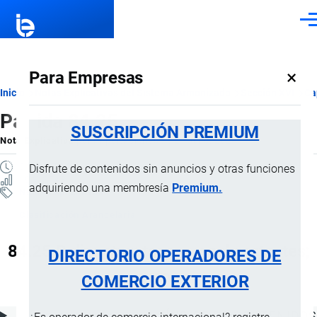
Pasar al contenido principal
Men
×
Para Empresas
Ruta
Inicio
Notas Explicativas del Sistema Armonizado
Sección XVI
Ca
Partida 84.25
de
SUSCRIPCIÓN PREMIUM
Nota Explicativa
por
Importaciones …
, 21 Julio, 2024
navegación
5 MINUTOS
Disfrute de contenidos sin anuncios y otras funciones
19 VISTAS
adquiriendo una membresía
Premium.
Notas Explicativas
Clasificación Arancelaria
84.25 Polipastos; tornos y cabrestantes;
DIRECTORIO OPERADORES DE
gatos
COMERCIO EXTERIOR
ÍNDICE DE CONTENIDOS