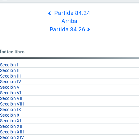
Enlaces
Partida 84.24
transversales
Arriba
de
Partida 84.26
Book
para
Partida
Índice libro
84.25
Sección I
Sección II
Sección III
Sección IV
Sección V
Sección VI
Sección VII
Sección VIII
Sección IX
Sección X
Sección XI
Sección XII
Sección XIII
Sección XIV