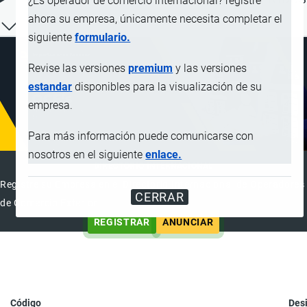
¿Es operador de comercio internacional? registre
ahora su empresa, únicamente necesita completar el
siguiente
formulario.
Revise las versiones
premium
y las versiones
estandar
disponibles para la visualización de su
empresa.
Para más información puede comunicarse con
nosotros en el siguiente
enlace.
DIRECTORIO INTERNACIONAL
Registre su Empresa en el Directorio Internacional de Operadores
CERRAR
de Comercio Exterior
REGISTRAR
ANUNCIAR
Código
Desi