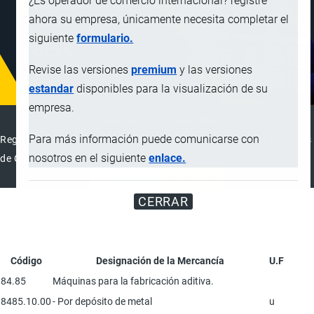
¿Es operador de comercio internacional? registre
ahora su empresa, únicamente necesita completar el
siguiente
formulario.
Revise las versiones
premium
y las versiones
estandar
disponibles para la visualización de su
empresa.
DIRECTORIO INTERNACIONAL
Para más información puede comunicarse con
Registre su Empresa en el Directorio Internacional de Operadores
nosotros en el siguiente
enlace.
de Comercio Exterior
REGISTRAR
ANUNCIAR
CERRAR
Código
Designación de la Mercancía
U.F
84.85
Máquinas para la fabricación aditiva.
8485.10.00
- Por depósito de metal
u