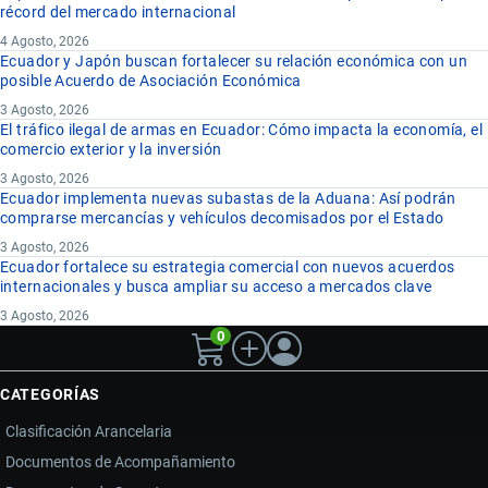
récord del mercado internacional
4 Agosto, 2026
Ecuador y Japón buscan fortalecer su relación económica con un
posible Acuerdo de Asociación Económica
3 Agosto, 2026
El tráfico ilegal de armas en Ecuador: Cómo impacta la economía, el
comercio exterior y la inversión
3 Agosto, 2026
Ecuador implementa nuevas subastas de la Aduana: Así podrán
comprarse mercancías y vehículos decomisados por el Estado
3 Agosto, 2026
Ecuador fortalece su estrategia comercial con nuevos acuerdos
internacionales y busca ampliar su acceso a mercados clave
3 Agosto, 2026
0
CATEGORÍAS
Clasificación Arancelaria
Documentos de Acompañamiento