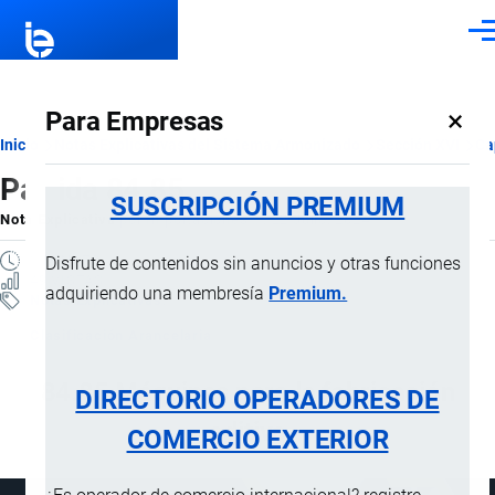
Pasar al contenido principal
Men
×
Para Empresas
Ruta
Inicio
Notas Explicativas del Sistema Armonizado
Sección XVI
Ca
Partida 84.85
de
SUSCRIPCIÓN PREMIUM
Nota Explicativa
por
Importaciones …
, 22 Julio, 2024
navegación
1 MINUTO
Disfrute de contenidos sin anuncios y otras funciones
49 VISTAS
adquiriendo una membresía
Premium.
Notas Explicativas
Clasificación Arancelaria
84.85 Máquinas para la fabricación
DIRECTORIO OPERADORES DE
aditiva
COMERCIO EXTERIOR