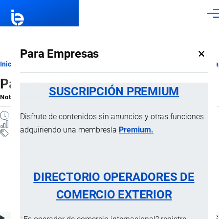
Pasar al contenido principal
Men
×
Para Empresas
Ruta
Inicio
Notas Explicativas del Sistema Armonizado
Sección XVI
Ca
Partida 84.55
de
SUSCRIPCIÓN PREMIUM
Nota Explicativa
por
Importaciones …
, 22 Julio, 2024
navegación
6 MINUTOS
Disfrute de contenidos sin anuncios y otras funciones
4 VISTAS
adquiriendo una membresía
Premium.
Notas Explicativas
Clasificación Arancelaria
84.55 Laminadores para metal y sus
DIRECTORIO OPERADORES DE
cilindros
COMERCIO EXTERIOR
ÍNDICE DE CONTENIDOS