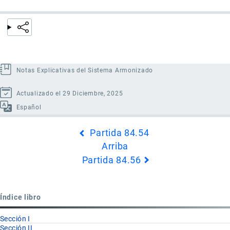
Notas Explicativas del Sistema Armonizado
Actualizado el 29 Diciembre, 2025
Español
Enlaces
Partida 84.54
transversales
Arriba
de
Partida 84.56
Book
para
Partida
Índice libro
84.55
Sección I
Sección II