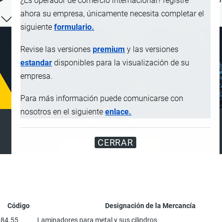
¿Es operador de comercio internacional? registre
ahora su empresa, únicamente necesita completar el
siguiente
formulario.
Revise las versiones
premium
y las versiones
estandar
disponibles para la visualización de su
empresa.
Para más información puede comunicarse con
nosotros en el siguiente
enlace.
SUSCRIPCIÓN PREMIUM
Disfrute de contenido sin anuncios y funciones adicionales
CERRAR
SUSCRIBIRSE
ANUNCIAR
Código
Designación de la Mercancía
84.55
Laminadores para metal y sus cilindros.