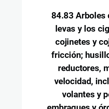
84.83 Arboles 
levas y los ci
cojinetes y co
fricción; husill
reductores, m
velocidad, inc
volantes y p
embragues y órg