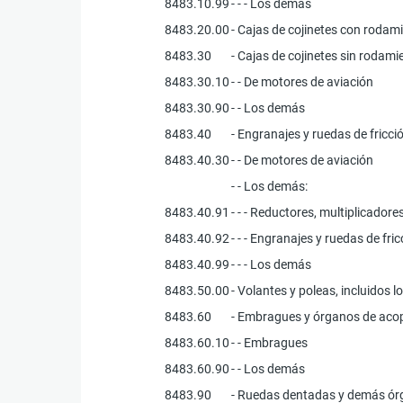
8483.10.99
- - - Los demás
8483.20.00
- Cajas de cojinetes con roda
8483.30
- Cajas de cojinetes sin rodami
8483.30.10
- - De motores de aviación
8483.30.90
- - Los demás
8483.40
- Engranajes y ruedas de fricci
8483.40.30
- - De motores de aviación
- - Los demás:
8483.40.91
- - - Reductores, multiplicador
8483.40.92
- - - Engranajes y ruedas de f
8483.40.99
- - - Los demás
8483.50.00
- Volantes y poleas, incluidos 
8483.60
- Embragues y órganos de acopl
8483.60.10
- - Embragues
8483.60.90
- - Los demás
8483.90
- Ruedas dentadas y demás órg