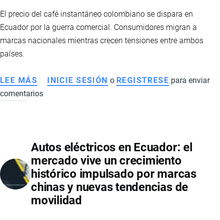
El precio del café instantáneo colombiano se dispara en
Ecuador por la guerra comercial. Consumidores migran a
marcas nacionales mientras crecen tensiones entre ambos
países.
LEE MÁS
SOBRE
INICIE SESIÓN
o
REGISTRESE
para enviar
comentarios
ALZA
DEL
CAFÉ
INSTANTÁNEO
Autos eléctricos en Ecuador: el
EN
mercado vive un crecimiento
ECUADOR:
histórico impulsado por marcas
GUERRA
chinas y nuevas tendencias de
COMERCIAL
movilidad
IMPULSA
CONSUMO