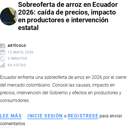
Sobreoferta de arroz en Ecuador
ECUADOR
2026: caída de precios, impacto
2026:
en productores e intervención
VENTAS
estatal
RÉCORD,
MARCAS
LÍDERES,
ARTÍCULO
PRECIOS
12 MAYO, 2026
Y
5 MINUTOS
64 VISTAS
PAÍSES
DE
Ecuador enfrenta una sobreoferta de arroz en 2026 por el cierre
IMPORTACIÓN
del mercado colombiano. Conoce las causas, impacto en
precios, intervención del Gobierno y efectos en productores y
consumidores.
LEE MÁS
SOBRE
INICIE SESIÓN
o
REGISTRESE
para enviar
comentarios
SOBREOFERTA