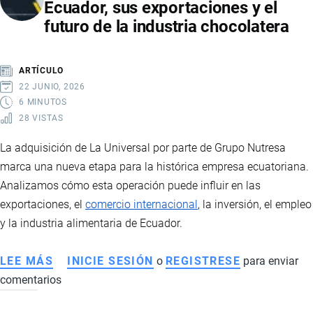
Ecuador, sus exportaciones y el
VIVE
futuro de la industria chocolatera
UN
CRECIMIENTO
HISTÓRICO
ARTÍCULO
IMPULSADO
22 JUNIO, 2026
POR
6 MINUTOS
28 VISTAS
MARCAS
CHINAS
La adquisición de La Universal por parte de Grupo Nutresa
Y
marca una nueva etapa para la histórica empresa ecuatoriana.
NUEVAS
Analizamos cómo esta operación puede influir en las
TENDENCIAS
exportaciones, el
comercio internacional
, la inversión, el empleo
DE
y la industria alimentaria de Ecuador.
MOVILIDAD
LEE MÁS
SOBRE
INICIE SESIÓN
o
REGISTRESE
para enviar
comentarios
GRUPO
NUTRESA