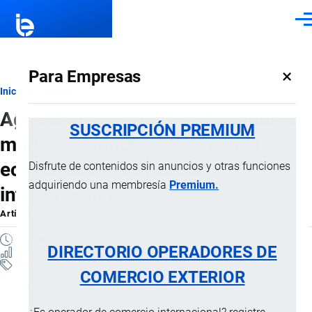
Pasar al contenido principal
Men
×
Para Empresas
Ruta
Inicio
Artículos
Agricultura orgánica en Ecuador: un
de
SUSCRIPCIÓN PREMIUM
modelo productivo con impacto
navegación
económico y proyección
Disfrute de contenidos sin anuncios y otras funciones
adquiriendo una membresía
Premium.
internacional
Artículo
por
Jaime Mise
, 29 Mayo, 2026
4 MINUTOS
DIRECTORIO OPERADORES DE
7 VISTAS
Artículos
COMERCIO EXTERIOR
Actualidad