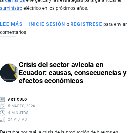
la
demanda
energética y las estrategias para garantizar el
ESTADO
suministro
eléctrico en los próximos años.
LEE MÁS
SOBRE
INICIE SESIÓN
o
REGISTRESE
para enviar
comentarios
MINERÍA
EN
ECUADOR:
PROYECTOS
Crisis del sector avícola en
QUE
Ecuador: causas, consecuencias y
IMPULSARÁN
efectos económicos
LA
PRODUCCIÓN
Y
ARTÍCULO
EL
5 MARZO, 2026
DESAFÍO
4 MINUTOS
24 VISTAS
DE
LA
Descubre por qué la crisis de la producción de huevos en