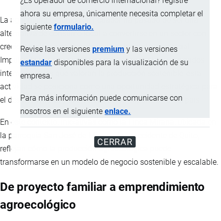
¿Es operador de comercio internacional? registre
ahora su empresa, únicamente necesita completar el
La agricultura orgánica en Ecuador ha pasado de ser una
siguiente
formulario.
alternativa de consumo local a convertirse en un sector con
creciente relevancia económica, ambiental y comercial.
Revise las versiones
premium
y las versiones
Impulsada por consumidores más conscientes y mercados
estandar
disponibles para la visualización de su
internacionales que valoran la producción sostenible, esta
empresa.
actividad se posiciona como una oportunidad estratégica para
Para más información puede comunicarse con
el desarrollo rural y la diversificación exportadora del país.
nosotros en el siguiente
enlace.
En este contexto, iniciativas como la Finca Mirana, ubicada en
la parroquia San José de Minas, al noroccidente de Quito,
CERRAR
reflejan cómo la producción agroecológica puede
transformarse en un modelo de negocio sostenible y escalable.
De proyecto familiar a emprendimiento
agroecológico