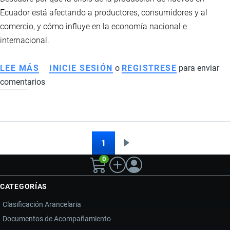
AUTOGENERACIÓN
Ecuador está afectando a productores, consumidores y al
ELÉCTRICA
comercio, y cómo influye en la economía nacional e
internacional.
LEE MÁS
SOBRE
INICIE SESIÓN
o
REGISTRESE
para enviar
comentarios
CRISIS
DEL
SECTOR
AVÍCOLA
EN
1
Siguiente
Paginación
ECUADOR:
0
página
CAUSAS,
CONSECUENCIAS
CATEGORÍAS
Y
Clasificación Arancelaria
EFECTOS
Documentos de Acompañamiento
ECONÓMICOS