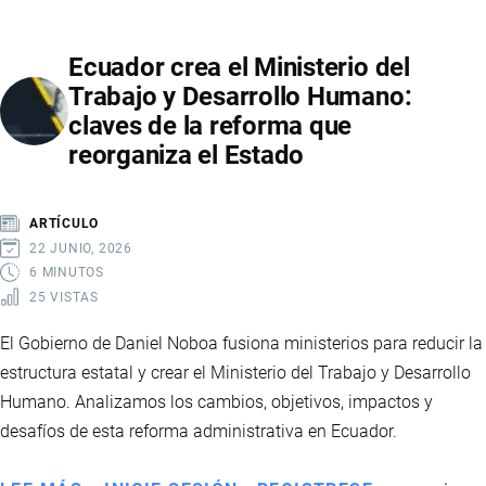
ADQUIERE
LA
Ecuador crea el Ministerio del
UNIVERSAL:
Trabajo y Desarrollo Humano:
QUÉ
claves de la reforma que
SIGNIFICA
reorganiza el Estado
PARA
ECUADOR,
SUS
ARTÍCULO
EXPORTACIONES
22 JUNIO, 2026
Y
6 MINUTOS
25 VISTAS
EL
FUTURO
El Gobierno de Daniel Noboa fusiona ministerios para reducir la
DE
estructura estatal y crear el Ministerio del Trabajo y Desarrollo
LA
Humano. Analizamos los cambios, objetivos, impactos y
INDUSTRIA
desafíos de esta reforma administrativa en Ecuador.
CHOCOLATERA