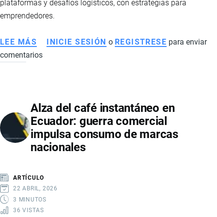
plataformas y desafíos logísticos, con estrategias para
emprendedores.
LEE MÁS
SOBRE
INICIE SESIÓN
o
REGISTRESE
para enviar
comentarios
DROPSHIPPING
EN
ECUADOR:
GUÍA
Alza del café instantáneo en
COMPLETA
Ecuador: guerra comercial
PARA
impulsa consumo de marcas
EMPRENDEDORES
nacionales
EN
COMERCIO
ELECTRÓNICO
ARTÍCULO
22 ABRIL, 2026
3 MINUTOS
36 VISTAS