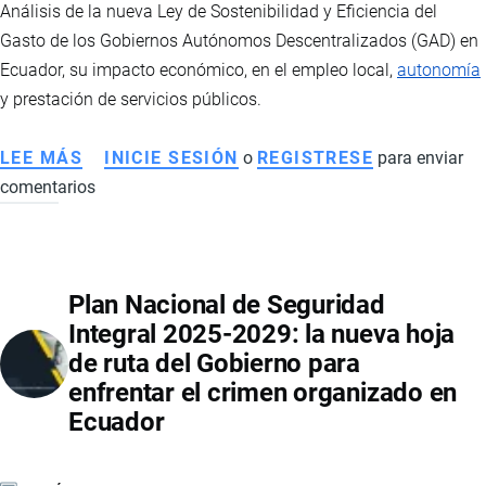
Análisis de la nueva Ley de Sostenibilidad y Eficiencia del
Gasto de los Gobiernos Autónomos Descentralizados (GAD) en
Ecuador, su impacto económico, en el empleo local,
autonomía
y prestación de servicios públicos.
LEE MÁS
SOBRE
INICIE SESIÓN
o
REGISTRESE
para enviar
comentarios
REFORMA
AL
COOTAD
EN
Plan Nacional de Seguridad
ECUADOR:
Integral 2025-2029: la nueva hoja
IMPLICACIONES
de ruta del Gobierno para
ECONÓMICAS,
enfrentar el crimen organizado en
EMPLEO
Ecuador
Y
FINANZAS
LOCALES