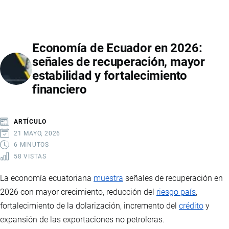
DE
ARROZ
EN
Economía de Ecuador en 2026:
ECUADOR
señales de recuperación, mayor
2026:
estabilidad y fortalecimiento
CAÍDA
financiero
DE
PRECIOS,
IMPACTO
ARTÍCULO
EN
21 MAYO, 2026
PRODUCTORES
6 MINUTOS
58 VISTAS
E
INTERVENCIÓN
La economía ecuatoriana
muestra
señales de recuperación en
ESTATAL
2026 con mayor crecimiento, reducción del
riesgo país
,
fortalecimiento de la dolarización, incremento del
crédito
y
expansión de las exportaciones no petroleras.