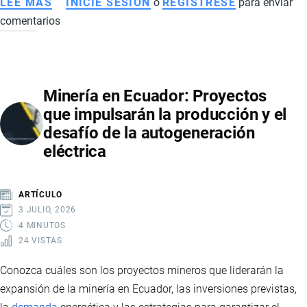
LEE MÁS
SOBRE
INICIE SESIÓN
o
REGISTRESE
para enviar
comentarios
ECUADOR
CREA
EL
MINISTERIO
Minería en Ecuador: Proyectos
DEL
que impulsarán la producción y el
TRABAJO
desafío de la autogeneración
Y
eléctrica
DESARROLLO
HUMANO:
CLAVES
ARTÍCULO
DE
3 JULIO, 2026
LA
4 MINUTOS
24 VISTAS
REFORMA
QUE
Conozca cuáles son los proyectos mineros que liderarán la
REORGANIZA
expansión de la minería en Ecuador, las inversiones previstas,
EL