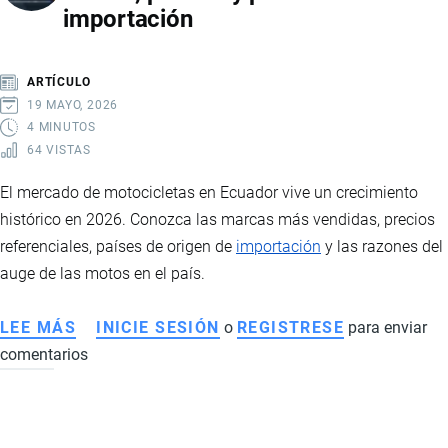
importación
LA
NUEVA
HOJA
ARTÍCULO
DE
19 MAYO, 2026
RUTA
4 MINUTOS
64 VISTAS
DEL
GOBIERNO
El mercado de motocicletas en Ecuador vive un crecimiento
PARA
histórico en 2026. Conozca las marcas más vendidas, precios
ENFRENTAR
referenciales, países de origen de
importación
y las razones del
EL
auge de las motos en el país.
CRIMEN
ORGANIZADO
LEE MÁS
SOBRE
INICIE SESIÓN
o
REGISTRESE
para enviar
EN
comentarios
MERCADO
ECUADOR
DE
MOTOS
EN