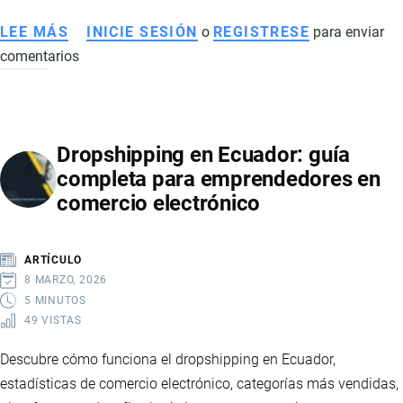
LEE MÁS
SOBRE
INICIE SESIÓN
o
REGISTRESE
para enviar
comentarios
ECONOMÍA
DE
ECUADOR
EN
Dropshipping en Ecuador: guía
2026:
completa para emprendedores en
SEÑALES
comercio electrónico
DE
RECUPERACIÓN,
MAYOR
ARTÍCULO
ESTABILIDAD
8 MARZO, 2026
Y
5 MINUTOS
49 VISTAS
FORTALECIMIENTO
FINANCIERO
Descubre cómo funciona el dropshipping en Ecuador,
estadísticas de comercio electrónico, categorías más vendidas,