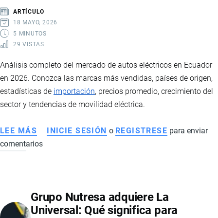
DE
ARTÍCULO
MARCAS
18 MAYO, 2026
NACIONALES
5 MINUTOS
29 VISTAS
Análisis completo del mercado de autos eléctricos en Ecuador
en 2026. Conozca las marcas más vendidas, países de origen,
estadísticas de
importación
, precios promedio, crecimiento del
sector y tendencias de movilidad eléctrica.
LEE MÁS
SOBRE
INICIE SESIÓN
o
REGISTRESE
para enviar
comentarios
AUTOS
ELÉCTRICOS
EN
ECUADOR:
Grupo Nutresa adquiere La
EL
Universal: Qué significa para
MERCADO