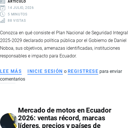
ARTÍCULO
14 JULIO, 2026
5 MINUTOS
88 VISTAS
Conozca en qué consiste el Plan Nacional de Seguridad Integral
2025-2029 declarado política pública por el Gobierno de Daniel
Noboa, sus objetivos, amenazas identificadas, instituciones
responsables e impacto para Ecuador.
LEE MÁS
SOBRE
INICIE SESIÓN
o
REGISTRESE
para enviar
comentarios
PLAN
NACIONAL
DE
SEGURIDAD
Mercado de motos en Ecuador
INTEGRAL
2026: ventas récord, marcas
2025-
líderes, precios y países de
2029: