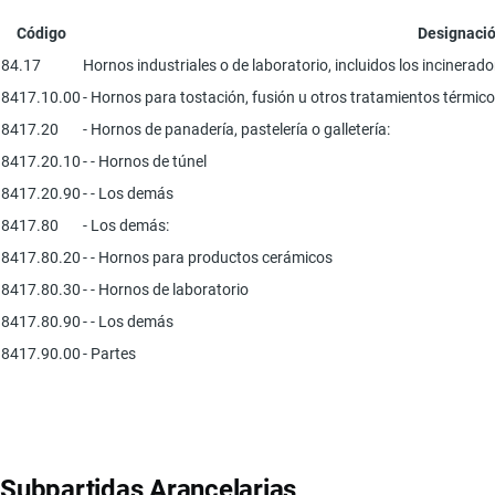
Código
Designació
84.17
Hornos industriales o de laboratorio, incluidos los incinerado
8417.10.00
- Hornos para tostación, fusión u otros tratamientos térmicos 
8417.20
- Hornos de panadería, pastelería o galletería:
8417.20.10
- - Hornos de túnel
8417.20.90
- - Los demás
8417.80
- Los demás:
8417.80.20
- - Hornos para productos cerámicos
8417.80.30
- - Hornos de laboratorio
8417.80.90
- - Los demás
8417.90.00
- Partes
Subpartidas Arancelarias