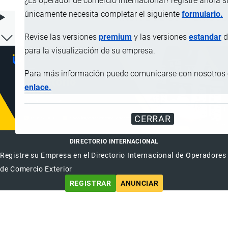
¿Es operador de comercio internacional? registre ahora 
únicamente necesita completar el siguiente
formulario.
ÍNDICE DE CONTENIDOS
Revise las versiones
premium
y las versiones
estandar
d
para la visualización de su empresa.
Para más información puede comunicarse con nosotros e
enlace.
CERRAR
DIRECTORIO INTERNACIONAL
Registre su Empresa en el Directorio Internacional de Operadores
de Comercio Exterior
REGISTRAR
ANUNCIAR