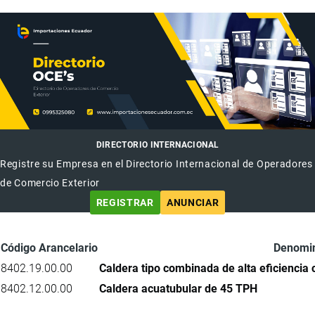
DIRECTORIO INTERNACIONAL
Registre su Empresa en el Directorio Internacional de Operadores
de Comercio Exterior
REGISTRAR
ANUNCIAR
Código Arancelario
Denomin
8402.19.00.00
Caldera tipo combinada de alta eficiencia 
8402.12.00.00
Caldera acuatubular de 45 TPH