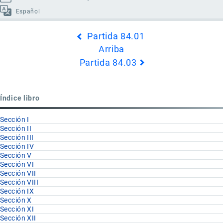
Español
Enlaces
Partida 84.01
transversales
Arriba
de
Partida 84.03
Book
para
Partida
Índice libro
84.02
Sección I
Sección II
Sección III
Sección IV
Sección V
Sección VI
Sección VII
Sección VIII
Sección IX
Sección X
Sección XI
Sección XII