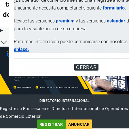
¿Es operador de comercio internacional? registre ahora 
también vapor a baja presión; calderas
únicamente necesita completar el siguiente
formulario.
denominadas «de agua sobrecalentada»
Revise las versiones
premium
y las versiones
estandar
d
para la visualización de su empresa.
ÍNDICE DE CONTENIDOS
Para más información puede comunicarse con nosotros e
enlace.
CERRAR
DIRECTORIO INTERNACIONAL
Registre su Empresa en el Directorio Internacional de Operadores
de Comercio Exterior
REGISTRAR
ANUNCIAR