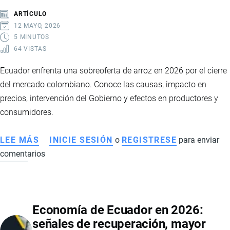
LÍDERES,
ARTÍCULO
PRECIOS
12 MAYO, 2026
Y
5 MINUTOS
64 VISTAS
PAÍSES
DE
Ecuador enfrenta una sobreoferta de arroz en 2026 por el cierre
IMPORTACIÓN
del mercado colombiano. Conoce las causas, impacto en
precios, intervención del Gobierno y efectos en productores y
consumidores.
LEE MÁS
SOBRE
INICIE SESIÓN
o
REGISTRESE
para enviar
comentarios
SOBREOFERTA
DE
ARROZ
EN
Economía de Ecuador en 2026:
ECUADOR
señales de recuperación, mayor
2026: