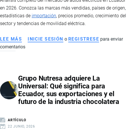
Análisis completo del mercado de autos eléctricos en Ecuador
en 2026. Conozca las marcas más vendidas, países de origen,
estadísticas de
importación
, precios promedio, crecimiento del
sector y tendencias de movilidad eléctrica.
LEE MÁS
SOBRE
INICIE SESIÓN
o
REGISTRESE
para enviar
comentarios
AUTOS
ELÉCTRICOS
EN
ECUADOR:
Grupo Nutresa adquiere La
EL
Universal: Qué significa para
MERCADO
Ecuador, sus exportaciones y el
VIVE
futuro de la industria chocolatera
UN
CRECIMIENTO
HISTÓRICO
ARTÍCULO
IMPULSADO
22 JUNIO, 2026