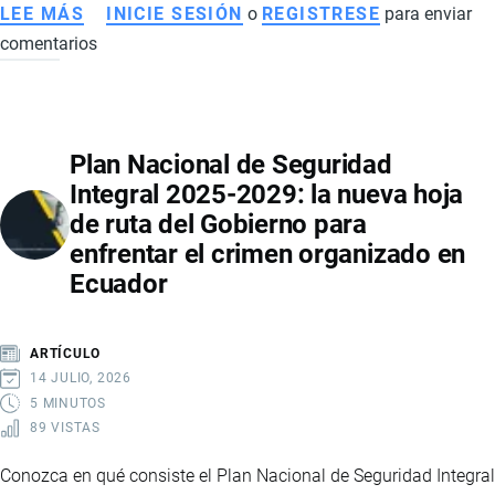
LEE MÁS
SOBRE
INICIE SESIÓN
o
REGISTRESE
para enviar
comentarios
REFORMA
AL
COOTAD
EN
Plan Nacional de Seguridad
ECUADOR:
Integral 2025-2029: la nueva hoja
IMPLICACIONES
de ruta del Gobierno para
ECONÓMICAS,
enfrentar el crimen organizado en
EMPLEO
Ecuador
Y
FINANZAS
LOCALES
ARTÍCULO
14 JULIO, 2026
5 MINUTOS
89 VISTAS
Conozca en qué consiste el Plan Nacional de Seguridad Integral