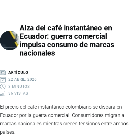
EN
ECUADOR:
GUÍA
Alza del café instantáneo en
COMPLETA
Ecuador: guerra comercial
PARA
impulsa consumo de marcas
EMPRENDEDORES
nacionales
EN
COMERCIO
ELECTRÓNICO
ARTÍCULO
22 ABRIL, 2026
3 MINUTOS
36 VISTAS
El precio del café instantáneo colombiano se dispara en
Ecuador por la guerra comercial. Consumidores migran a
marcas nacionales mientras crecen tensiones entre ambos
países.