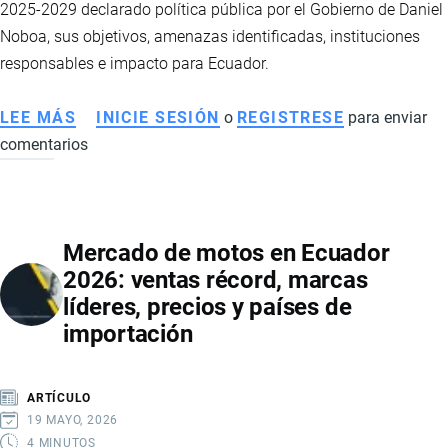
2025-2029 declarado política pública por el Gobierno de Daniel
Noboa, sus objetivos, amenazas identificadas, instituciones
responsables e impacto para Ecuador.
LEE MÁS
SOBRE
INICIE SESIÓN
o
REGISTRESE
para enviar
comentarios
PLAN
NACIONAL
DE
SEGURIDAD
Mercado de motos en Ecuador
INTEGRAL
2026: ventas récord, marcas
2025-
líderes, precios y países de
2029:
importación
LA
NUEVA
HOJA
ARTÍCULO
DE
19 MAYO, 2026
RUTA
4 MINUTOS