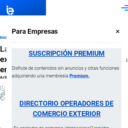
Pasar al contenido principal
Men
×
Para Empresas
Ruta
Inicio
Artículos
La industria del reciclaje y
de
SUSCRIPCIÓN PREMIUM
exportación de chatarra gana fuerza
navegación
en Ecuador
Disfrute de contenidos sin anuncios y otras funciones
adquiriendo una membresía
Premium.
Artículo
por
Jaime Mise
, 29 Mayo, 2026
5 MINUTOS
5 VISTAS
Artículos
DIRECTORIO OPERADORES DE
Actualidad
COMERCIO EXTERIOR