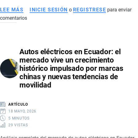
LEE MÁS
SOBRE
INICIE SESIÓN
o
REGISTRESE
para enviar
comentarios
ALZA
DEL
CAFÉ
INSTANTÁNEO
Autos eléctricos en Ecuador: el
EN
mercado vive un crecimiento
ECUADOR:
histórico impulsado por marcas
GUERRA
chinas y nuevas tendencias de
COMERCIAL
movilidad
IMPULSA
CONSUMO
DE
ARTÍCULO
MARCAS
18 MAYO, 2026
NACIONALES
5 MINUTOS
29 VISTAS