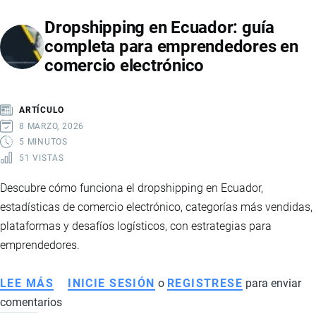
EN
Dropshipping en Ecuador: guía
2026:
completa para emprendedores en
SEÑALES
comercio electrónico
DE
RECUPERACIÓN,
MAYOR
ARTÍCULO
ESTABILIDAD
8 MARZO, 2026
Y
5 MINUTOS
51 VISTAS
FORTALECIMIENTO
FINANCIERO
Descubre cómo funciona el dropshipping en Ecuador,
estadísticas de comercio electrónico, categorías más vendidas,
plataformas y desafíos logísticos, con estrategias para
emprendedores.
LEE MÁS
SOBRE
INICIE SESIÓN
o
REGISTRESE
para enviar
comentarios
DROPSHIPPING