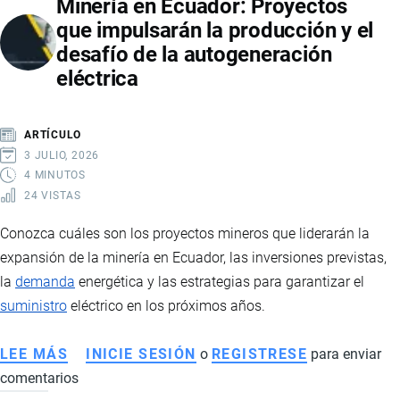
Minería en Ecuador: Proyectos
DEL
que impulsarán la producción y el
TRABAJO
desafío de la autogeneración
Y
eléctrica
DESARROLLO
HUMANO:
CLAVES
ARTÍCULO
DE
3 JULIO, 2026
LA
4 MINUTOS
24 VISTAS
REFORMA
QUE
Conozca cuáles son los proyectos mineros que liderarán la
REORGANIZA
expansión de la minería en Ecuador, las inversiones previstas,
EL
la
demanda
energética y las estrategias para garantizar el
ESTADO
suministro
eléctrico en los próximos años.
LEE MÁS
SOBRE
INICIE SESIÓN
o
REGISTRESE
para enviar
comentarios
MINERÍA