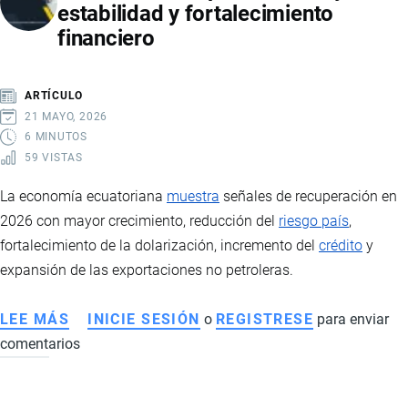
estabilidad y fortalecimiento
CAÍDA
financiero
DE
PRECIOS,
IMPACTO
ARTÍCULO
EN
21 MAYO, 2026
PRODUCTORES
6 MINUTOS
59 VISTAS
E
INTERVENCIÓN
La economía ecuatoriana
muestra
señales de recuperación en
ESTATAL
2026 con mayor crecimiento, reducción del
riesgo país
,
fortalecimiento de la dolarización, incremento del
crédito
y
expansión de las exportaciones no petroleras.
LEE MÁS
SOBRE
INICIE SESIÓN
o
REGISTRESE
para enviar
comentarios
ECONOMÍA
DE
ECUADOR