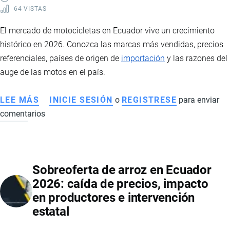
64 VISTAS
DEL
GOBIERNO
El mercado de motocicletas en Ecuador vive un crecimiento
PARA
histórico en 2026. Conozca las marcas más vendidas, precios
ENFRENTAR
referenciales, países de origen de
importación
y las razones del
EL
auge de las motos en el país.
CRIMEN
ORGANIZADO
LEE MÁS
SOBRE
INICIE SESIÓN
o
REGISTRESE
para enviar
EN
comentarios
MERCADO
ECUADOR
DE
MOTOS
EN
Sobreoferta de arroz en Ecuador
ECUADOR
2026: caída de precios, impacto
2026:
en productores e intervención
VENTAS
estatal
RÉCORD,
MARCAS