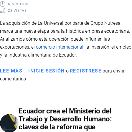
POR
6 MINUTOS
28 VISTAS
MARCAS
CHINAS
La adquisición de La Universal por parte de Grupo Nutresa
Y
marca una nueva etapa para la histórica empresa ecuatoriana.
NUEVAS
Analizamos cómo esta operación puede influir en las
TENDENCIAS
exportaciones, el
comercio internacional
, la inversión, el empleo
DE
y la industria alimentaria de Ecuador.
MOVILIDAD
LEE MÁS
SOBRE
INICIE SESIÓN
o
REGISTRESE
para enviar
comentarios
GRUPO
NUTRESA
ADQUIERE
LA
Ecuador crea el Ministerio del
UNIVERSAL:
Trabajo y Desarrollo Humano:
QUÉ
claves de la reforma que
SIGNIFICA