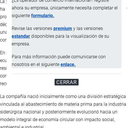
¿Es operador de comercio internacional? registre
La
transformación
de residuos en materia prima estratégica se
ahora su empresa, únicamente necesita completar el
ha convertido en una de las actividades industriales con mayor
siguiente
formulario.
proyección económica y ambiental en Ecuador. Lo que durante
décadas fue considerado simplemente basura, hoy representa
Revise las versiones
premium
y las versiones
una fuente clave de empleo, sostenibilidad y oportunidades
estandar
disponibles para la visualización de su
comerciales para el país.
empresa.
En el centro de este crecimiento aparece Novared, empresa
Para más información puede comunicarse con
ecuatoriana especializada en gestión y aprovechamiento de
nosotros en el siguiente
enlace.
residuos reciclables, que durante los últimos años ha
consolidado una amplia red nacional enfocada en la
CERRAR
recuperación de chatarra metálica, plástico, vidrio y cartón.
La compañía nació inicialmente como una división estratégica
vinculada al abastecimiento de materia prima para la industria
siderúrgica nacional y posteriormente evolucionó hacia un
modelo integral de economía circular con impacto social,
ambiental e industrial.