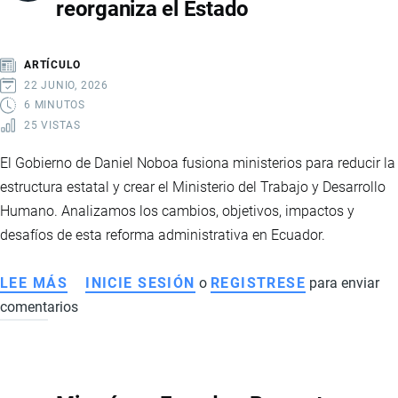
reorganiza el Estado
PARA
ECUADOR,
SUS
ARTÍCULO
EXPORTACIONES
22 JUNIO, 2026
Y
6 MINUTOS
25 VISTAS
EL
FUTURO
El Gobierno de Daniel Noboa fusiona ministerios para reducir la
DE
estructura estatal y crear el Ministerio del Trabajo y Desarrollo
LA
Humano. Analizamos los cambios, objetivos, impactos y
INDUSTRIA
desafíos de esta reforma administrativa en Ecuador.
CHOCOLATERA
LEE MÁS
SOBRE
INICIE SESIÓN
o
REGISTRESE
para enviar
comentarios
ECUADOR
CREA
EL
MINISTERIO